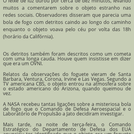
O feixe de luz durou por cerca de dez minutos, levando
muitos a comentarem sobre o objeto estranho nas
redes sociais. Observadores disseram que parecia uma
bola de fogo com detritos caindo ao longo do caminho
enquanto o objeto voava pelo céu por volta das 18h
(horário da Califórnia).
Os detritos também foram descritos como um cometa
com uma longa cauda. Houve quem insistisse em dizer
que era um OVNI.
Relatos da observações do foguete vieram de Santa
Barbara, Ventura, Corona, Irvine e Las Vegas. Segundo a
TV americana CBS, o objeto entrou na atmosfera sobre
o estado americano do Arizona, quando queimou de
vez.
A NASA recebeu tantas ligações sobre a misteriosa bola
de fogo que o Comando de Defesa Aeroespacial e o
Laboratório de Propulsão a Jato decidiram investigar.
Mais tarde, na noite de terça-feira, o Comando
Estratégico do Departamento de Defesa dos EUA
anunciou ter identificado que o objeto era um foguete