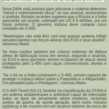
Nova Délhi está ansiosa para adicionar o sistema defensivo
“móvel e extremamente eficaz” ao seu arsenal, acrescentou
o analista. Relatos recentes sugerem que a Rússia e a Índia
assinarão um acordo, estimado em US $ 6 bilhões, em um
futuro próximo. O governo indiano deve comprar cinco
unidades do S-400.
“Washington não está feliz com isso porque poderia infligir
pesadas perdas nas forças aéreas dos EUA e seus aliados”,
observou Maier.
Se mais nações optarem por colocar sistemas de defesa
aérea de fabricação russa em serviço, segundo o analista,
os EUA e seus parceiros seriam incapazes de atacar áreas
protegidas pelo S-400 com caças convencionais, drones e
mísseis.
“Se o Irã ou a Índia comprarem o S-400, seriam capazes de
proteger o espaço aéreo sobre o Paquistão e o Afeganistão.
Um pesadelo para o Pentágono”, concluiu Maier.
O S-400 Triumf (SA-21 Growler na classificação da OTAN) é
um sistema antiaeronaves e antimíssil capaz de interceptar
todos os tipos de armamento aéreo moderno, incluindo
aviões de guerra de quinta geração, bem como mísseis
balísticos e de cruzeiro em um alcance máximo de cerca de