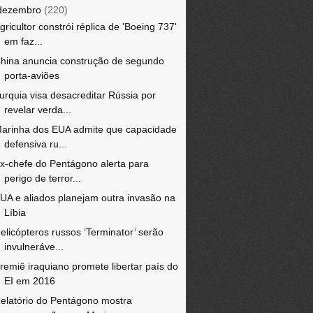
dezembro
(220)
gricultor constrói réplica de 'Boeing 737'
em faz...
hina anuncia construção de segundo
porta-aviões
urquia visa desacreditar Rússia por
revelar verda...
arinha dos EUA admite que capacidade
defensiva ru...
x-chefe do Pentágono alerta para
perigo de terror...
UA e aliados planejam outra invasão na
Líbia
elicópteros russos ‘Terminator’ serão
invulneráve...
remiê iraquiano promete libertar país do
EI em 2016
elatório do Pentágono mostra