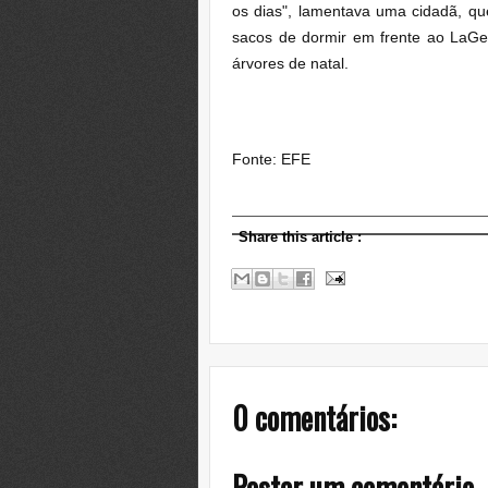
os dias", lamentava uma cidadã, qu
sacos de dormir em frente ao LaG
árvores de natal.
Fonte: EFE
Share this article
:
0 comentários:
Postar um comentário