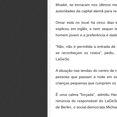
Moabit, se tornaram nos últimos me
autoridades da capital alemã para real
Omar está no local há cinco dias
explicou em inglês, e nem sequer 
homem jovem e a preferência é dada p
"Não, não é permitida a entrada de
se reconheçam os rostos", pediu,
LaGeSo.
A situação nas tendas do centro de 
pessoas que passam a noite em sac
crianças pequenas que cumprem os tr
É uma calma "forçada", admitiu Ham
renúncia do responsável do LaGeSo,
de Berlim, o social-democrata Michae