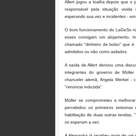
Allert jogou a toalha depois que o 
responsável pela situação vivid
esperando sua vez e incidentes - em 
O bom funcionamento do LaGeSo não
esses consigam um alojamento, 
chamado "dinheiro de bolso" que é
admitidos ou não como asilados.
A saída de Allert derivou uma disc
integrantes do governo de Müller
chanceler alemã, Angela Merkel - c
"renúncia induzida".
Müller se comprometeu a melhorar
percebidos os primeiros sintomas
habilitação de duas outras tendas,
os esperam a vez.
A Alemanha já recebeu mais de um m