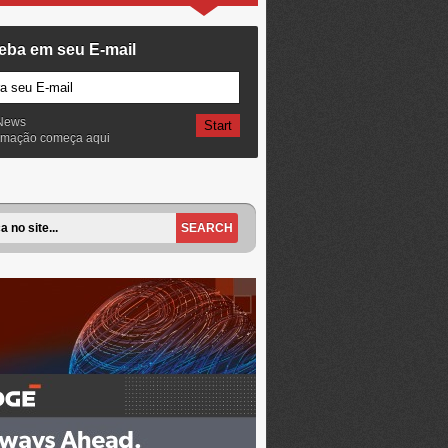
eba em seu E-mail
News
ormação começa aqui