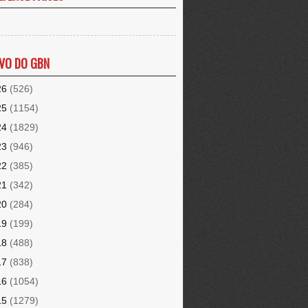
VO DO GBN
26
(526)
25
(1154)
24
(1829)
23
(946)
22
(385)
21
(342)
20
(284)
19
(199)
18
(488)
17
(838)
16
(1054)
15
(1279)