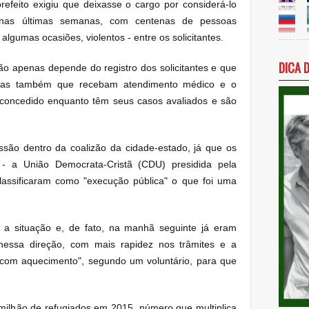
prefeito exigiu que deixasse o cargo por considerá-lo
a nas últimas semanas, com centenas de pessoas
algumas ocasiões, violentos - entre os solicitantes.
DICA 
 apenas depende do registro dos solicitantes e que
mas também que recebam atendimento médico e o
 concedido enquanto têm seus casos avaliados e são
ussão dentro da coalizão da cidade-estado, já que os
 - a União Democrata-Cristã (CDU) presidida pela
lassificaram como "execução pública" o que foi uma
 a situação e, de fato, na manhã seguinte já eram
 nessa direção, com mais rapidez nos trâmites e a
 "com aquecimento", segundo um voluntário, para que
ilhão de refugiados em 2015, número que multiplica