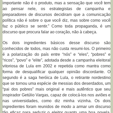
importante não é o produto, mas a sensação que você tem
ao pensar nele, os estrategistas de campanha e
preparadores de discursos decidiram que a comunicação
política não é sobre o que você diz, mas sobre como você
faz o público se sentir.” Como toda propaganda, é um
discurso que procura falar ao coração, não à cabeça.
Os dois ingredientes básicos desse discurso são
conhecidos de todos, mas não custa resumi-los. O primeiro
é a polarização do país entre “nós” e “eles”, “pobres” e
“ricos”, “povo” e “elite”, adotada desde a campanha eleitoral
vitoriosa de Lula em 2002 e repetida como mantra como
forma de desqualificar qualquer opinião discordante. O
segundo é a saga heróica de Lula, o retirante nordestino
que se tornou uma espécie de messias dos deserdados, um
“pai dos pobres” mais original e mais autêntico que seu
inspirador Getúlio Vargas, capaz de colocá-los nos aviões e
nas universidades, como diz minha vizinha. Os dois
ingredientes foram reunidos de modo a armar um discurso
tão eficaz para seduzir o eleitor quanto uma boa novela.