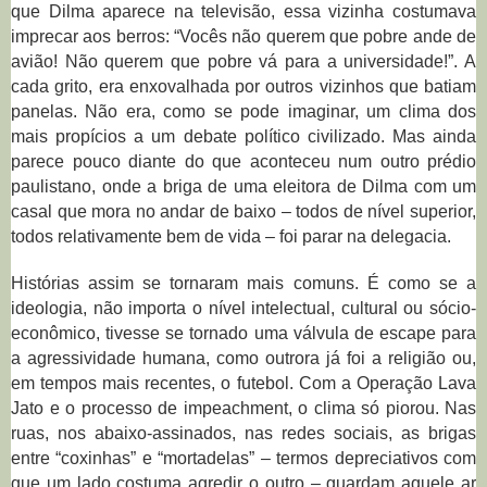
que Dilma aparece na televisão, essa vizinha costumava
imprecar aos berros: “Vocês não querem que pobre ande de
avião! Não querem que pobre vá para a universidade!”. A
cada grito, era enxovalhada por outros vizinhos que batiam
panelas. Não era, como se pode imaginar, um clima dos
mais propícios a um debate político civilizado. Mas ainda
parece pouco diante do que aconteceu num outro prédio
paulistano, onde a briga de uma eleitora de Dilma com um
casal que mora no andar de baixo – todos de nível superior,
todos relativamente bem de vida – foi parar na delegacia.
Histórias assim se tornaram mais comuns. É como se a
ideologia, não importa o nível intelectual, cultural ou sócio-
econômico, tivesse se tornado uma válvula de escape para
a agressividade humana, como outrora já foi a religião ou,
em tempos mais recentes, o futebol. Com a Operação Lava
Jato e o processo de impeachment, o clima só piorou. Nas
ruas, nos abaixo-assinados, nas redes sociais, as brigas
entre “coxinhas” e “mortadelas” – termos depreciativos com
que um lado costuma agredir o outro – guardam aquele ar