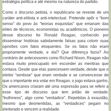
estratégia política e até mesmo na natureza do partido.
Como o discurso petista, o republicano se reveste de um
caráter anti-elitista e anti-intelectual. Pretende opôr o “bom
senso” do povo às “teorias esquisitas” que emanam das
elites de técnicos, economistas ou acadêmicos. O pioneiro
desse discurso foi Ronald Reagan, conhecido por
disseminar histórias sabidamente falsas para colorir suas
opiniões com fatos eloquentes. Se os fatos não eram
propriamente verdade, e daí? Que diferença fazia? Ao
contrário de antecessores como Richard Nixon, Reagan não
estava muito preocupado em esconder as mentiras que
contava. Desde que elas parecessem verdade, desde que o
eleitor “sentisse” que eram verdade e se convencesse de
que o importante era votar em Reagan, o jogo estava ganho.
Os americanos criaram até uma expressão para se referir a
esse tipo de discurso que tem jeitão de verdade:
“truthiness”, algo como “verdadice”. Repetidas à exaustão,
mesmo que desmentidas, as “verdadices” pegam no
eleitorado e vencem a realidade.