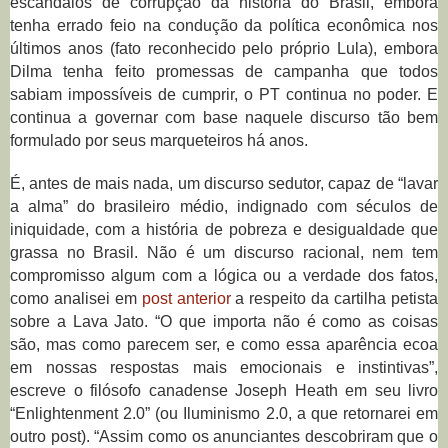
escândalos de corrupção da história do Brasil, embora
tenha errado feio na condução da política econômica nos
últimos anos (fato reconhecido pelo próprio Lula), embora
Dilma tenha feito promessas de campanha que todos
sabiam impossíveis de cumprir, o PT continua no poder. E
continua a governar com base naquele discurso tão bem
formulado por seus marqueteiros há anos.
É, antes de mais nada, um discurso sedutor, capaz de “lavar
a alma” do brasileiro médio, indignado com séculos de
iniquidade, com a história de pobreza e desigualdade que
grassa no Brasil. Não é um discurso racional, nem tem
compromisso algum com a lógica ou a verdade dos fatos,
como analisei em
post anterior
a respeito da cartilha petista
sobre a Lava Jato. “O que importa não é como as coisas
são, mas como parecem ser, e como essa aparência ecoa
em nossas respostas mais emocionais e instintivas”,
escreve o filósofo canadense Joseph Heath em seu livro
“Enlightenment 2.0” (ou Iluminismo 2.0, a que retornarei em
outro post). “Assim como os anunciantes descobriram que o