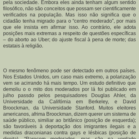
pela sociedade. Embora eles ainda tenham algum sentido
filosófico, não são conceitos que possam ser cientificamente
verificados na população. Mas isso não significa que o
cidadão tenha migrado para o “centro moderado”, por mais
que ele insista em afirmar isso. Ao contrário, ele adota
posições mais extremas a respeito de questões específicas
– do aborto ao Uber; do ajuste fiscal à pena de morte; das
estatais à religião.
O mesmo fenômeno pode ser detectado em outros países.
Nos Estados Unidos, um caso mais extremo, a polarização
vem se acirrando há mais tempo. Um estudo definitivo que
demoliu o o mito dos moderados por lá foi publicado em
julho passdo pelos pesquisadores Douglas Ahler, da
Universidade da Califórnia em Berkeley, e David
Broockman, da Universidade Stanford. Muitos eleitores
americanos, afrima Broockman, dizem querer um sistema de
saúde público, similiar ao britânico (posição de esquerda);
são favoráveis à deportação dos imigrantes ilegais e a
medidas draconianas contra gays e lésbicas (posição de
direita). “Parecem moderados, mas são na verdade