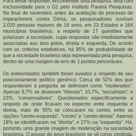
Para tentar responder, encomendei uma pesquisa, feita com
exclusividade para o G1 pelo instituto Paraná Pesquisas.
No final de novembro, antes da aceitação do processo de
impeachment contra Dilma, os pesquisadores ouviram
2.020 pessoas maiores de 16 anos, em 23 Estados e 164
municípios brasileiros, a respeito de 17 questões que
polarizam a sociedade, cujas respostas são imediatamente
associadas aos dois polos, direita e esquerda. De acordo
com os critérios estatísticos, há 95% de probabilidade de
que a sociedade brasileira seja representada pela pesquisa,
dentro de uma margem de erro de 2 pontos percentuais.
Os entrevistados também foram ouvidos a respeito de seu
posicionamento político genérico. Cerca de 52% dos que
responderam à pergunta se definiram como “moderados”.
Apenas 9,7% se disseram “liberais”; 10,7%, “socialistas”; e
23%, “conservadores”. Questionados especificamente a
respeito de onde ficavam no espectro entre esquerda e
direita, mais de 55% se colocaram no centro, entre as
opções “centro-esquerda”, “centro” e “centro-direita”. Apenas
18% se identificaram na “direita”, e 27% na “esquerda”. Há,
portanto, uma grande imagem de moderação na sociedade
brasileira. O grosso do povo brasileiro se vê como centrista,