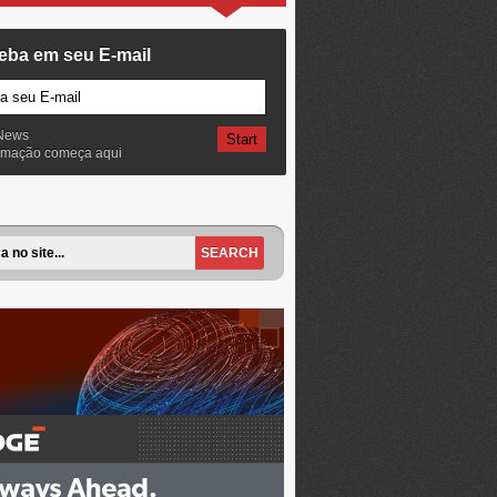
eba em seu E-mail
News
ormação começa aqui