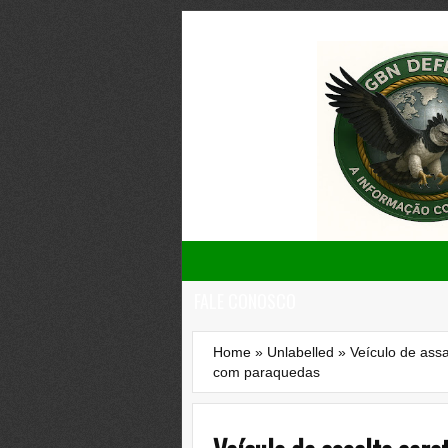
FALE CONOSCO
Home
»
Unlabelled
»
Veículo de assa
com paraquedas