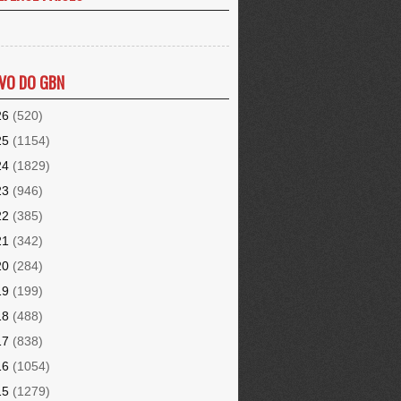
VO DO GBN
26
(520)
25
(1154)
24
(1829)
23
(946)
22
(385)
21
(342)
20
(284)
19
(199)
18
(488)
17
(838)
16
(1054)
15
(1279)