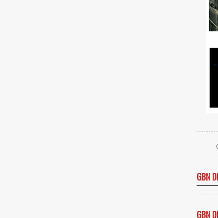
GBN D
GBN D