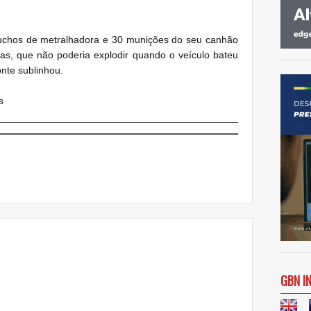
rtuchos de metralhadora e 30 munições do seu canhão
s, que não poderia explodir quando o veículo bateu
onte sublinhou.
s
GBN I