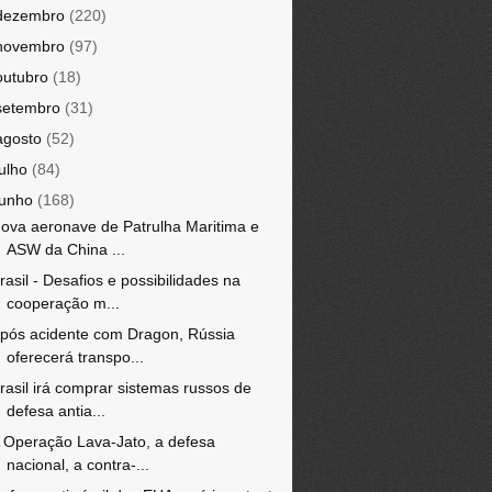
dezembro
(220)
novembro
(97)
outubro
(18)
setembro
(31)
agosto
(52)
julho
(84)
junho
(168)
ova aeronave de Patrulha Maritima e
ASW da China ...
rasil - Desafios e possibilidades na
cooperação m...
pós acidente com Dragon, Rússia
oferecerá transpo...
rasil irá comprar sistemas russos de
defesa antia...
 Operação Lava-Jato, a defesa
nacional, a contra-...