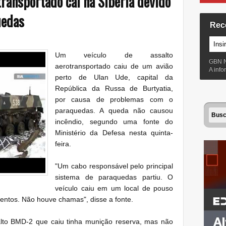
transportado cai na Sibéria devido
uedas
Rec
Um veículo de assalto
GBN 
aerotransportado caiu de um avião
A inf
perto de Ulan Ude, capital da
República da Russa de Burtyatia,
por causa de problemas com o
paraquedas. A queda não causou
incêndio, segundo uma fonte do
Ministério da Defesa nesta quinta-
feira.
"Um cabo responsável pelo principal
sistema de paraquedas partiu. O
veículo caiu em um local de pouso
entos. Não houve chamas", disse a fonte.
alto BMD-2 que caiu tinha munição reserva, mas não