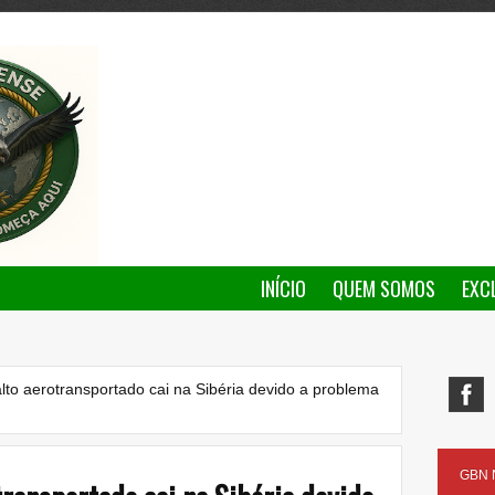
INÍCIO
QUEM SOMOS
EXC
lto aerotransportado cai na Sibéria devido a problema
GBN N