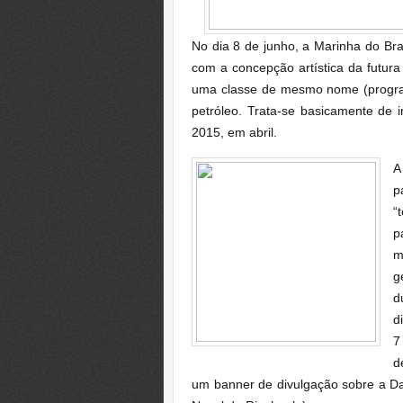
No dia 8 de junho, a Marinha do Br
com a concepção artística da futur
uma classe de mesmo nome (progra
petróleo. Trata-se basicamente d
2015, em abril.
A
“
m
g
d
d
d
um banner de divulgação sobre a D