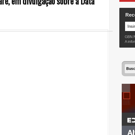
ré, em divulgação sobre a Data
Rec
GBN 
A inf