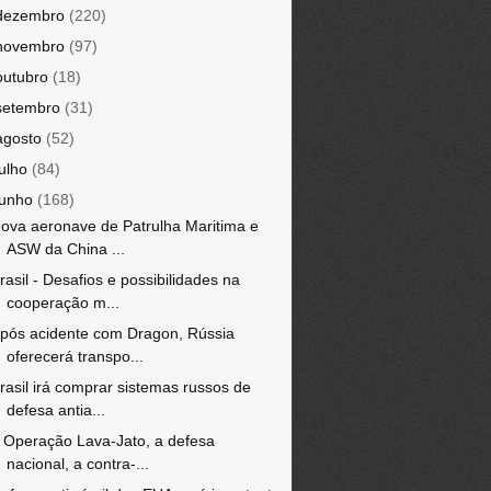
dezembro
(220)
novembro
(97)
outubro
(18)
setembro
(31)
agosto
(52)
julho
(84)
junho
(168)
ova aeronave de Patrulha Maritima e
ASW da China ...
rasil - Desafios e possibilidades na
cooperação m...
pós acidente com Dragon, Rússia
oferecerá transpo...
rasil irá comprar sistemas russos de
defesa antia...
 Operação Lava-Jato, a defesa
nacional, a contra-...