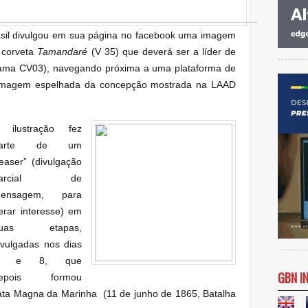
asil divulgou em sua página no facebook uma imagem
a corveta
Tamandaré
(V 35) que deverá ser a líder de
ma CV03), navegando próxima a uma plataforma de
e imagem espelhada da concepção mostrada na LAAD
 ilustração fez
parte de um
teaser” (divulgação
parcial de
ensagem, para
erar interesse) em
uas etapas,
ivulgadas nos dias
7 e 8, que
GBN I
epois formou
ata Magna da Marinha (11 de junho de 1865, Batalha