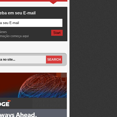
eba em seu E-mail
News
ormação começa aqui