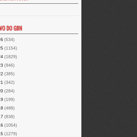
VO DO GBN
26
(534)
25
(1154)
24
(1829)
23
(946)
22
(385)
21
(342)
20
(284)
19
(199)
18
(488)
17
(838)
16
(1054)
15
(1279)