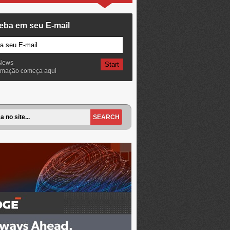
eba em seu E-mail
News
ormação começa aqui