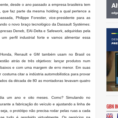
emente, desde o ano passado a empresa brasileira tem
, que faz parte da mesma holding a qual pertence a
ssada, Philippe Forestier, vice-presidente para as
tando o novo braço tecnológico da Dassault Systèmes:
mpresas Deneb, EAI-Delta e Safework, adquiridas pela
um perfil industrial forte e vamos alimentar essa
 Honda, Renault e GM também usam no Brasil os
estão atrás de três objetivos: lançar produtos num
s baixos e com uma margem de erro menor. Em suas
costuma citar a indústria automobilística para provar
meados da década de 80 as montadoras levavam quatro
dia um ano e oito meses. Como? Simulando no
rante a fabricação do veículo e ajustando a linha de
GBN I
seja, o protótipo não precisa rodar pelas ruas a cada
se tudo é resolvido virtualmente. Os negócios na