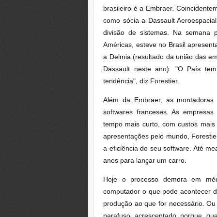
brasileiro é a Embraer. Coincident
como sócia a Dassault Aeroespacial
divisão de sistemas
. Na semana pa
Américas, esteve no Brasil apresen
a Delmia (resultado da união das e
Dassault neste ano). "O País tem 
tendência", diz Forestier.
Além da Embraer, as montadoras
softwares franceses
. As empresas 
tempo mais curto, com custos mai
apresentações pelo mundo, Forestier 
a eficiência do seu software. Até 
anos para lançar um carro.
Hoje o processo demora em mé
computador o que pode acontecer du
produção ao que for necessário. Ou 
parafuso acrescentado porque qua