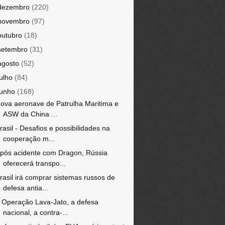
dezembro
(220)
novembro
(97)
outubro
(18)
setembro
(31)
agosto
(52)
julho
(84)
junho
(168)
ova aeronave de Patrulha Maritima e
ASW da China ...
rasil - Desafios e possibilidades na
cooperação m...
pós acidente com Dragon, Rússia
oferecerá transpo...
rasil irá comprar sistemas russos de
defesa antia...
 Operação Lava-Jato, a defesa
nacional, a contra-...