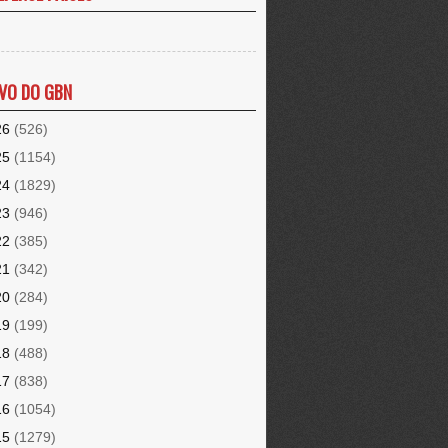
VO DO GBN
26
(526)
25
(1154)
24
(1829)
23
(946)
22
(385)
21
(342)
20
(284)
19
(199)
18
(488)
17
(838)
16
(1054)
15
(1279)