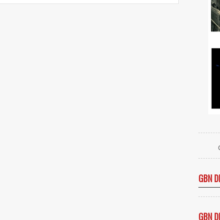
GBN D
GBN D