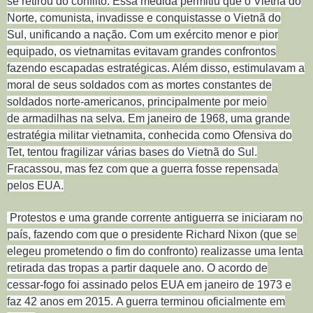
se retirou do conflito
. Essa medida permitiu que o Vietnã do
Norte, comunista, invadisse e conquistasse o Vietnã do
Sul,
unificando a nação
. Com um exército menor e pior
equipado, os vietnamitas evitavam grandes confrontos
fazendo
escapadas estratégicas
. Além disso, estimulavam a
moral de seus soldados com as mortes constantes de
soldados norte-americanos, principalmente por meio
de
armadilhas na selva
. Em janeiro de 1968, uma grande
estratégia militar vietnamita, conhecida como
Ofensiva do
Tet
, tentou fragilizar várias bases do Vietnã do Sul.
Fracassou, mas fez com que a guerra fosse repensada
pelos EUA.
Protestos e uma grande corrente antiguerra se iniciaram no
país, fazendo com que o presidente Richard Nixon (que se
elegeu prometendo o fim do confronto) realizasse uma lenta
retirada das tropas a partir daquele ano. O acordo de
cessar-fogo foi assinado pelos EUA em janeiro de 1973 e
faz 42 anos em 2015.
A guerra terminou oficialmente em