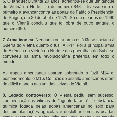
6. O tanque:
Durante 20 anos, acreditou-se que um tanque
do Vietnã do Norte – o de número 843 – tivesse sido o
primeiro a avançar contra as portas do Palácio Presidencial
de Saigon, em 30 de abril de 1975. Só em meados de 1990
que o Vietnã concluiu que foi obra de outro tanque, o
número 390.
7. Arma icônica:
Nenhuma outra arma está tão associada à
Guerra do Vietnã quanto o fuzil AK-47. Foi a principal arma
do Exército do Vietnã do Norte e das guerrilhas do Sul e se
converteu na arma revolucionária preferida em todo o
mundo.
As tropas americanas usaram sobretudo o fuzil M14 e,
posteriormente, o M16. Os fuzis de assalto americanos eram
de difícil manejo nas úmidas selvas do Vietnã.
8. Legado controverso:
O Vietnã pediu, sem sucesso,
compensação às vítimas do “agente laranja” – substância
química jogada pelas tropas americanas no solo para
destruir plantações agrícolas e desfolhar florestas usadas