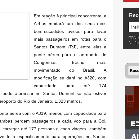
Rec
Em reação à principal concorrente, a
Airbus mudará um dos seus mais
bem-sucedidos aviões para levar
GBN 
mais passageiros em rotas para o
A inf
Santos Dumont (RJ), entre elas a
ponte aérea para o aeroporto de
Congonhas –trecho mais
movimentado do Brasil. A
modificação se dará no A320, com
capacidade para até 174
ó pode aterrissar no Santos Dumont se não estiver
eroporto do Rio de Janeiro, 1.323 metros
.
onte aérea com o A319, menor, com capacidade para
, ambas perdem passageiros a cada voo para a Gol,
e carregar até 177 pessoas a cada viagem –também
ve feita especificamente para operações no Santos