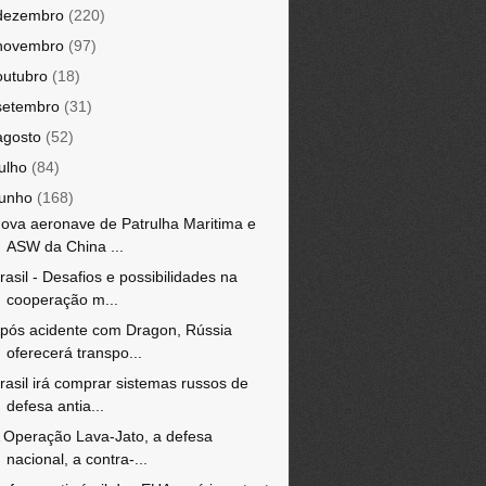
dezembro
(220)
novembro
(97)
outubro
(18)
setembro
(31)
agosto
(52)
julho
(84)
junho
(168)
ova aeronave de Patrulha Maritima e
ASW da China ...
rasil - Desafios e possibilidades na
cooperação m...
pós acidente com Dragon, Rússia
oferecerá transpo...
rasil irá comprar sistemas russos de
defesa antia...
 Operação Lava-Jato, a defesa
nacional, a contra-...