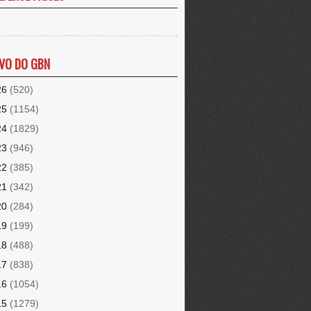
VO DO GBN
26
(520)
25
(1154)
24
(1829)
23
(946)
22
(385)
21
(342)
20
(284)
19
(199)
18
(488)
17
(838)
16
(1054)
15
(1279)