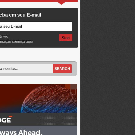
eba em seu E-mail
News
ormação começa aqui