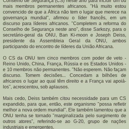
Conselho de Segurança (CS) neste ano para incluir um ou
mais membros permanentes africanos. "Há muito estou
convencido de que a África não tem o lugar que merece na
governança mundial", afirmou o líder francês, em um
discurso para líderes africanos. "Completem a reforma do
Conselho de Segurança neste ano", disse Sarkozy, para o
secretário-geral da ONU, Ban Ki-moon e Joseph Deiss,
presidente da Assembleia Geral da ONU, ambos
participando do encontro de líderes da União Africana.
O CS da ONU tem cinco membros com poder de veto -
Reino Unido, China, França, Rússia e os Estados Unidos -
e 10 membros não permanentes. "Não esperem. Não façam
discurso. Tomem decisões... Concedam a bilhões de
africanos o lugar ao qual têm direito e a França vai apoiá-
los", acrescentou, sob aplausos.
Mais cedo, Deiss também citou necessidade para um CS
expandido, para que, então, este organismo "possa refletir
melhor a nova ordem mundial". Ele também lamentou que a
ONU tenha se tornado "marginalizada pelo surgimento de
outros atores", referindo-se ao G-20, grupo de nações
industriais e emergentes.