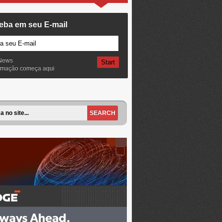
eba em seu E-mail
News
ormação começa aqui