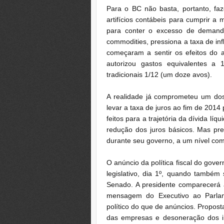
Para o BC não basta, portanto, fa
artifícios contábeis para cumprir a 
para conter o excesso de demanda
commodities, pressiona a taxa de in
começaram a sentir os efeitos do a
autorizou gastos equivalentes a
tradicionais 1/12 (um doze avos).
A realidade já comprometeu um dos 
levar a taxa de juros ao fim de 2014
feitos para a trajetória da dívida lí
redução dos juros básicos. Mas pre
durante seu governo, a um nível comp
O anúncio da política fiscal do gove
legislativo, dia 1º, quando também
Senado. A presidente comparecerá 
mensagem do Executivo ao Parlam
político do que de anúncios. Propos
das empresas e desoneração dos i