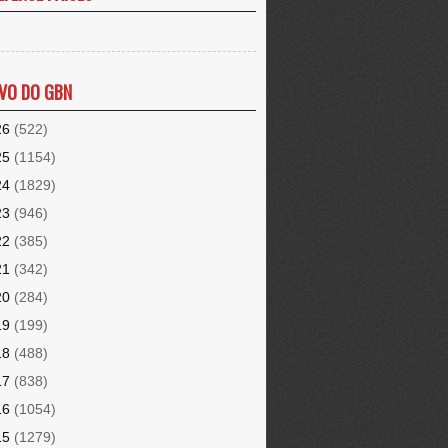
VO DO GBN
26
(522)
25
(1154)
24
(1829)
23
(946)
22
(385)
21
(342)
20
(284)
19
(199)
18
(488)
17
(838)
16
(1054)
15
(1279)