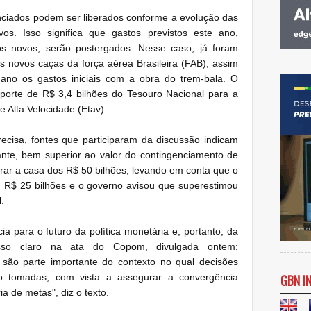
enciados podem ser liberados conforme a evolução das
ivos. Isso significa que gastos previstos este ano,
os novos, serão postergados. Nesse caso, já foram
novos caças da força aérea Brasileira (FAB), assim
ano os gastos iniciais com a obra do trem-bala. O
porte de R$ 3,4 bilhões do Tesouro Nacional para a
 Alta Velocidade (Etav).
cisa, fontes que participaram da discussão indicam
vante, bem superior ao valor do contingenciamento de
rar a casa dos R$ 50 bilhões, levando em conta que o
 R$ 25 bilhões e o governo avisou que superestimou
.
cia para o futuro da política monetária e, portanto, da
sso claro na ata do Copom, divulgada ontem:
 são parte importante do contexto no qual decisões
rão tomadas, com vista a assegurar a convergência
GBN I
ia de metas", diz o texto.