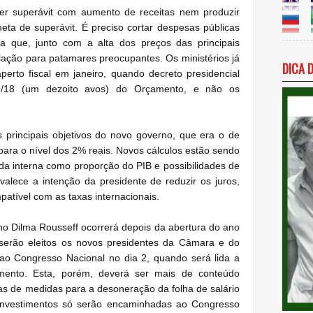
zer superávit com aumento de receitas nem produzir
meta de superávit. É preciso cortar despesas públicas
 que, junto com a alta dos preços das principais
flação para patamares preocupantes. Os ministérios já
DICA 
perto fiscal em janeiro, quando decreto presidencial
 1/18 (um dezoito avos) do Orçamento, e não os
principais objetivos do novo governo, que era o de
 para o nível dos 2% reais. Novos cálculos estão sendo
quida interna como proporção do PIB e possibilidades de
valece a intenção da presidente de reduzir os juros,
atível com as taxas internacionais.
rno Dilma Rousseff ocorrerá depois da abertura do ano
 serão eleitos os novos presidentes da Câmara e do
ao Congresso Nacional no dia 2, quando será lida a
ento. Esta, porém, deverá ser mais de conteúdo
tas de medidas para a desoneração da folha de salário
nvestimentos só serão encaminhadas ao Congresso