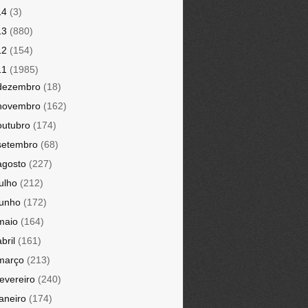
14
(3)
13
(880)
12
(154)
11
(1985)
dezembro
(18)
novembro
(162)
outubro
(174)
setembro
(68)
agosto
(227)
julho
(212)
junho
(172)
maio
(164)
abril
(161)
março
(213)
fevereiro
(240)
janeiro
(174)