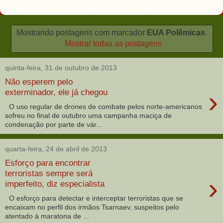
Mostrando postagens com marcador
EUA Polêmicas
.
Mostrar todas as postagens
quinta-feira, 31 de outubro de 2013
Não esperem pelo
›
exterminador, ele já chegou
O uso regular de drones de combate pelos norte-americanos
sofreu no final de outubro uma campanha maciça de
condenação por parte de vár...
quarta-feira, 24 de abril de 2013
Esforço para encontrar
terroristas sempre será
›
imperfeito, diz especialista
O esforço para detectar e interceptar terroristas que se
encaixam no perfil dos irmãos Tsarnaev, suspeitos pelo
atentado à maratona de ...