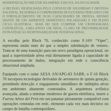
MODERNIZAÇÃO MILITAR DA AMÉRICA DO SUL NA ATUALIDADE.
A DECISÃO, RESPALDADA PELO
CONSEJO DE SEGURIDAD Y DEFENSA
NACIONAL,
REAFIRMA O COMPROMISSO DO GOVERNO PERUANO COM
O FORTALECIMENTO DE SUAS CAPACIDADES DE DEFESA, MESMO
DIANTE DE UM AMBIENTE DOMÉSTICO POLARIZADO E EM PLENO
CICLO ELEITORAL. MAIS DO QUE CUMPRIR UM CRONOGRAMA
CONTRATUAL, LIMA ENVIA UM SINAL CLARO DE PREVISIBILIDADE
ESTRATÉGICA E RESPONSABILIDADE INTERNACIONAL.
A escolha pelo Block 70, conhecido como F-16V “Viper”,
representa muito mais do que a simples substituição de vetores.
Trata-se de uma transição para um novo paradigma operacional, no
qual a superioridade aérea está diretamente ligada à capacidade de
processamento de dados, integração em rede e consciência
situacional ampliada.
Equipado com o radar AESA AN/APG-83 SABR, o F-16 Block
70 incorpora tecnologias derivadas de aeronaves de quinta geração,
permitindo detecção e engajamento simultâneo de múltiplos alvos
em ambientes altamente contestados. A arquitetura aviônica
avançada, aliada a sistemas modernos de guerra eletrônica, insere a
Fuerza Aérea del Perú
em um patamar plenamente compatível com
operações centradas em rede, elemento cada vez mais decisivo no
campo de batalha contemporâneo.