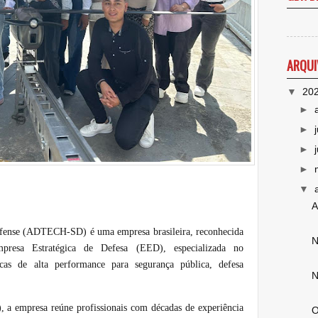
ARQUI
▼
20
►
►
►
►
▼
A
fense (ADTECH-SD) é uma empresa brasileira, reconhecida
N
resa Estratégica de Defesa (EED), especializada no
icas de alta performance para segurança pública, defesa
N
a empresa reúne profissionais com décadas de experiência
O