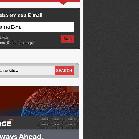
eba em seu E-mail
News
ormação começa aqui