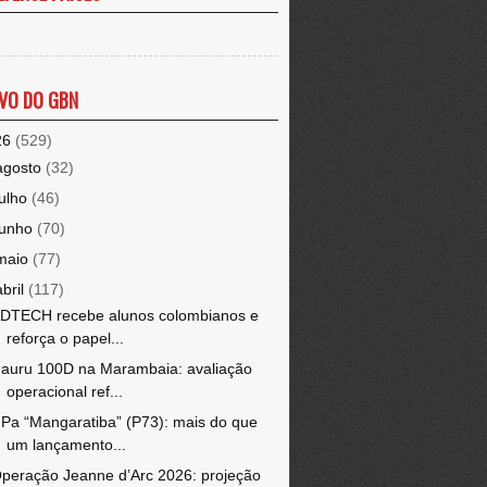
VO DO GBN
26
(529)
agosto
(32)
julho
(46)
junho
(70)
maio
(77)
abril
(117)
DTECH recebe alunos colombianos e
reforça o papel...
auru 100D na Marambaia: avaliação
operacional ref...
Pa “Mangaratiba” (P73): mais do que
um lançamento...
peração Jeanne d’Arc 2026: projeção