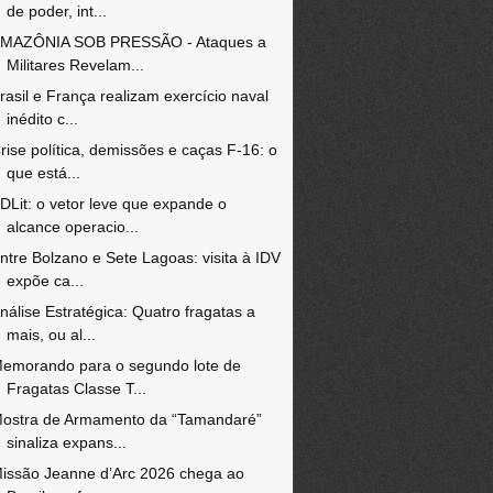
de poder, int...
MAZÔNIA SOB PRESSÃO - Ataques a
Militares Revelam...
rasil e França realizam exercício naval
inédito c...
rise política, demissões e caças F-16: o
que está...
DLit: o vetor leve que expande o
alcance operacio...
ntre Bolzano e Sete Lagoas: visita à IDV
expõe ca...
nálise Estratégica: Quatro fragatas a
mais, ou al...
emorando para o segundo lote de
Fragatas Classe T...
ostra de Armamento da “Tamandaré”
sinaliza expans...
issão Jeanne d’Arc 2026 chega ao