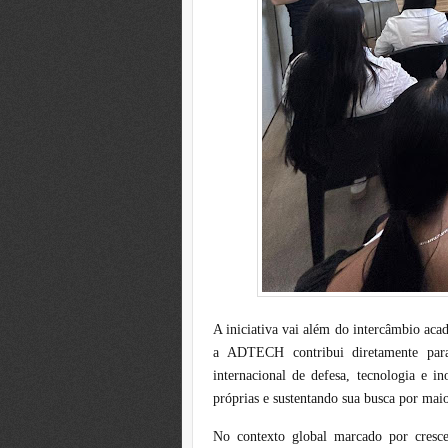
A iniciativa vai além do intercâmbio acad
a ADTECH contribui diretamente para
internacional de defesa, tecnologia e i
próprias e sustentando sua busca por maio
No contexto global marcado por crescen