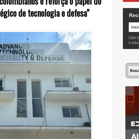
olombianos e reforça o papel do
égico de tecnologia e defesa”
Rec
GBN 
A inf