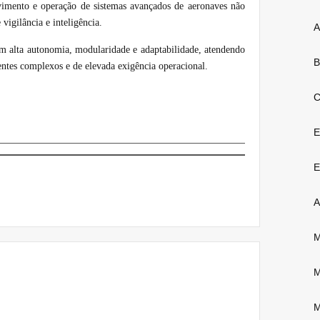
vimento e operação de sistemas avançados de aeronaves não
 vigilância e inteligência.
A
m alta autonomia, modularidade e adaptabilidade, atendendo
B
ntes complexos e de elevada exigência operacional.
C
E
E
A
M
M
M