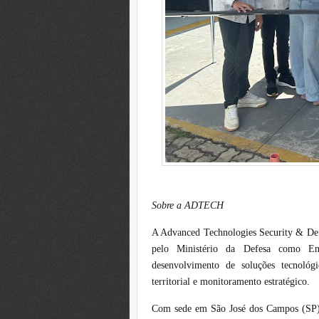
Sobre a ADTECH
A Advanced Technologies Security & De
pelo Ministério da Defesa como Emp
desenvolvimento de soluções tecnológ
territorial e monitoramento estratégico.
Com sede em São José dos Campos (SP), 