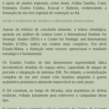
o apoio de aliados regionais, como Israel, Arábia Saudita, Catar,
Emirados Árabes Unidos, Kuwait e Bahrein, evidenciando a
formação de um eixo regional de contenção ao Irã.
ENTRE A NARRATIVA DE VITÓRIA E A REALIDADE OPERACIONAL
Apesar da retórica de conclusão iminente, a leitura estratégica,
apoiada em análises de centros como o International Institute for
Strategic Studies (IISS) e o Center for Strategic and International
Studies (CSIS), indica um cenário mais complexo. Em nível
Estado-Maior, a distinção entre sucesso operacional e resultado
estratégico é fundamental.
Os Estados Unidos de fato demonstram superioridade tática
incontestável: domínio do espaço aéreo, capacidade de ataque de
precisão e integração de sistemas ISR. No entanto, a neutralização
completa de um ator estatal com doutrina adaptada à guerra
assimétrica permanece altamente improvável no curto prazo.
O Irã construiu, ao longo de décadas, uma arquitetura de defesa
resiliente, voltada justamente para sobreviver a campanhas desse
tipo.
O núcleo dessa estratégia está na atuação do
Corpo da Guarda