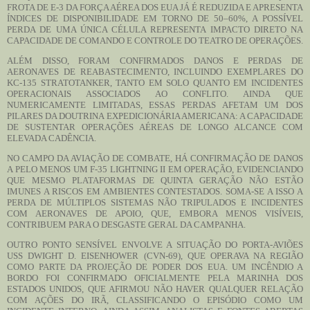
FROTA DE E-3 DA FORÇA AÉREA DOS EUA JÁ É REDUZIDA E APRESENTA
ÍNDICES DE DISPONIBILIDADE EM TORNO DE 50–60%, A POSSÍVEL
PERDA DE UMA ÚNICA CÉLULA REPRESENTA IMPACTO DIRETO NA
CAPACIDADE DE COMANDO E CONTROLE DO TEATRO DE OPERAÇÕES.
ALÉM DISSO, FORAM CONFIRMADOS DANOS E PERDAS DE
AERONAVES DE REABASTECIMENTO, INCLUINDO EXEMPLARES DO
KC-135 STRATOTANKER, TANTO EM SOLO QUANTO EM INCIDENTES
OPERACIONAIS ASSOCIADOS AO CONFLITO. AINDA QUE
NUMERICAMENTE LIMITADAS, ESSAS PERDAS AFETAM UM DOS
PILARES DA DOUTRINA EXPEDICIONÁRIA AMERICANA: A CAPACIDADE
DE SUSTENTAR OPERAÇÕES AÉREAS DE LONGO ALCANCE COM
ELEVADA CADÊNCIA.
NO CAMPO DA AVIAÇÃO DE COMBATE, HÁ CONFIRMAÇÃO DE DANOS
A PELO MENOS UM F-35 LIGHTNING II EM OPERAÇÃO, EVIDENCIANDO
QUE MESMO PLATAFORMAS DE QUINTA GERAÇÃO NÃO ESTÃO
IMUNES A RISCOS EM AMBIENTES CONTESTADOS. SOMA-SE A ISSO A
PERDA DE MÚLTIPLOS SISTEMAS NÃO TRIPULADOS E INCIDENTES
COM AERONAVES DE APOIO, QUE, EMBORA MENOS VISÍVEIS,
CONTRIBUEM PARA O DESGASTE GERAL DA CAMPANHA.
OUTRO PONTO SENSÍVEL ENVOLVE A SITUAÇÃO DO PORTA-AVIÕES
USS DWIGHT D. EISENHOWER (CVN-69), QUE OPERAVA NA REGIÃO
COMO PARTE DA PROJEÇÃO DE PODER DOS EUA. UM INCÊNDIO A
BORDO FOI CONFIRMADO OFICIALMENTE PELA MARINHA DOS
ESTADOS UNIDOS, QUE AFIRMOU NÃO HAVER QUALQUER RELAÇÃO
COM AÇÕES DO IRÃ, CLASSIFICANDO O EPISÓDIO COMO UM