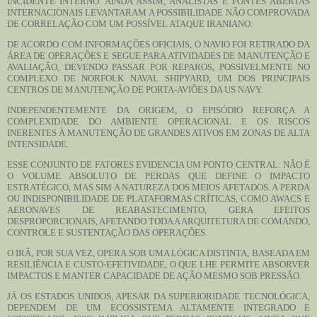
INCIDENTE INTERNO. AINDA ASSIM, ANALISTAS E FONTES ABERTAS
INTERNACIONAIS LEVANTARAM A POSSIBILIDADE NÃO COMPROVADA
DE CORRELAÇÃO COM UM POSSÍVEL ATAQUE IRANIANO.
DE ACORDO COM INFORMAÇÕES OFICIAIS, O NAVIO FOI RETIRADO DA
ÁREA DE OPERAÇÕES E SEGUE PARA ATIVIDADES DE MANUTENÇÃO E
AVALIAÇÃO, DEVENDO PASSAR POR REPAROS, POSSIVELMENTE NO
COMPLEXO DE NORFOLK NAVAL SHIPYARD, UM DOS PRINCIPAIS
CENTROS DE MANUTENÇÃO DE PORTA-AVIÕES DA US NAVY.
INDEPENDENTEMENTE DA ORIGEM, O EPISÓDIO REFORÇA A
COMPLEXIDADE DO AMBIENTE OPERACIONAL E OS RISCOS
INERENTES À MANUTENÇÃO DE GRANDES ATIVOS EM ZONAS DE ALTA
INTENSIDADE.
ESSE CONJUNTO DE FATORES EVIDENCIA UM PONTO CENTRAL: NÃO É
O VOLUME ABSOLUTO DE PERDAS QUE DEFINE O IMPACTO
ESTRATÉGICO, MAS SIM A NATUREZA DOS MEIOS AFETADOS. A PERDA
OU INDISPONIBILIDADE DE PLATAFORMAS CRÍTICAS, COMO AWACS E
AERONAVES DE REABASTECIMENTO, GERA EFEITOS
DESPROPORCIONAIS, AFETANDO TODA A ARQUITETURA DE COMANDO,
CONTROLE E SUSTENTAÇÃO DAS OPERAÇÕES.
O IRÃ, POR SUA VEZ, OPERA SOB UMA LÓGICA DISTINTA, BASEADA EM
RESILIÊNCIA E CUSTO-EFETIVIDADE, O QUE LHE PERMITE ABSORVER
IMPACTOS E MANTER CAPACIDADE DE AÇÃO MESMO SOB PRESSÃO.
JÁ OS ESTADOS UNIDOS, APESAR DA SUPERIORIDADE TECNOLÓGICA,
DEPENDEM DE UM ECOSSISTEMA ALTAMENTE INTEGRADO E