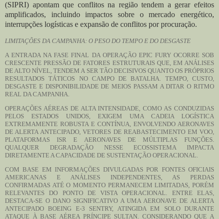
(SIPRI) apontam que conflitos na região tendem a gerar efeitos
amplificados, incluindo impactos sobre o mercado energético,
interrupções logísticas e expansão de conflitos por procuração.
LIMITAÇÕES DA CAMPANHA: O PESO DO TEMPO E DO DESGASTE
A ENTRADA NA FASE FINAL DA OPERAÇÃO EPIC FURY OCORRE SOB
CRESCENTE PRESSÃO DE FATORES ESTRUTURAIS QUE, EM ANÁLISES
DE ALTO NÍVEL, TENDEM A SER TÃO DECISIVOS QUANTO OS PRÓPRIOS
RESULTADOS TÁTICOS NO CAMPO DE BATALHA. TEMPO, CUSTO,
DESGASTE E DISPONIBILIDADE DE MEIOS PASSAM A DITAR O RITMO
REAL DA CAMPANHA.
OPERAÇÕES AÉREAS DE ALTA INTENSIDADE, COMO AS CONDUZIDAS
PELOS ESTADOS UNIDOS, EXIGEM UMA CADEIA LOGÍSTICA
EXTREMAMENTE ROBUSTA E CONTÍNUA, ENVOLVENDO AERONAVES
DE ALERTA ANTECIPADO, VETORES DE REABASTECIMENTO EM VOO,
PLATAFORMAS ISR E AERONAVES DE MÚLTIPLAS FUNÇÕES.
QUALQUER DEGRADAÇÃO NESSE ECOSSISTEMA IMPACTA
DIRETAMENTE A CAPACIDADE DE SUSTENTAÇÃO OPERACIONAL.
COM BASE EM INFORMAÇÕES DIVULGADAS POR FONTES OFICIAIS
AMERICANAS E ANÁLISES INDEPENDENTES, AS PERDAS
CONFIRMADAS ATÉ O MOMENTO PERMANECEM LIMITADAS, PORÉM
RELEVANTES DO PONTO DE VISTA OPERACIONAL. ENTRE ELAS,
DESTACA-SE O DANO SIGNIFICATIVO A UMA AERONAVE DE ALERTA
ANTECIPADO BOEING E-3 SENTRY, ATINGIDA EM SOLO DURANTE
ATAQUE À BASE AÉREA PRÍNCIPE SULTAN. CONSIDERANDO QUE A