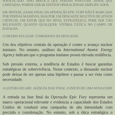
SOFISTICADO. ISSO IMPLICA QUE PERDAS PONTUAIS, AINDA QUE
LIMITADAS, PODEM GERAR EFEITOS OPERACIONAIS AMPLIFICADOS.
EM SÍNTESE, A FASE FINAL DA
OPERAÇÃO EPIC FURY
NÃO É MARCADA
POR PERDAS MASSIVAS, MAS POR UM DESGASTE SELETIVO DE ATIVOS
CRÍTICOS, UM FATOR QUE NO NÍVEL ESTRATÉGICO, PODE SER TÃO
RELEVANTE QUANTO QUALQUER VITÓRIA TÁTICA NO CAMPO DE
BATALHA.
O DILEMA NUCLEAR: O PARADOXO DA DISSUASÃO
Um dos objetivos centrais da operação é conter o avanço nuclear
iraniano. No entanto, análises da
International Atomic Energy
Agency i
ndicam que o programa iraniano possui elevada resiliência.
Sob pressão externa, a tendência de Estados é buscar garantias
estratégicas de sobrevivência. Nesse contexto, a dissuasão nuclear
pode deixar de ser apenas uma hipótese e passar a ser vista como
necessidade.
A LEITURA DO GBN: ALÉM DA FASE FINAL, O INÍCIO DE UMA NOVA ETAPA
A entrada na fase final da
Operação Epic Fury
representa um
marco operacional relevante e evidencia a capacidade dos Estados
Unidos de conduzir uma campanha de alta intensidade com
precisão e coordenação.
No entanto, sob a ótica estratégica o