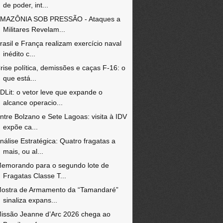
de poder, int...
MAZÔNIA SOB PRESSÃO - Ataques a
Militares Revelam...
rasil e França realizam exercício naval
inédito c...
rise política, demissões e caças F-16: o
que está...
DLit: o vetor leve que expande o
alcance operacio...
ntre Bolzano e Sete Lagoas: visita à IDV
expõe ca...
nálise Estratégica: Quatro fragatas a
mais, ou al...
emorando para o segundo lote de
Fragatas Classe T...
ostra de Armamento da “Tamandaré”
sinaliza expans...
issão Jeanne d’Arc 2026 chega ao