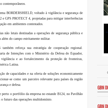
ito contemporâneos.
sistema BORDERSHIELD, voltado à vigilância e segurança de
2 e GPS PROTECT 4, projetadas para mitigar interferências
egação em ambientes contestados.
s não letais destinadas a operações de segurança pública e
a além do campo estritamente militar.
ambém reforça sua estratégia de cooperação regional.
rta de Intenções com o Ministério da Defesa do Equador,
vigilância e ao fortalecimento da proteção de fronteiras,
mérica Latina.
ão de capacidades e na oferta de soluções economicamente
ionar-se como um parceiro relevante para países da região
urança e defesa.
GBN D
de perto o portfólio da empresa no estande B124, no Pavilhão
 o futuro das operações multidomínio.
GBN D