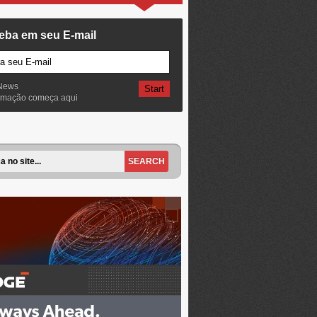
eba em seu E-mail
News
ormação começa aqui