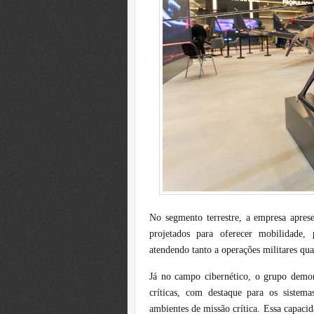
No segmento terrestre, a empresa ap
projetados para oferecer mobilidade,
atendendo tanto a operações militares qua
Já no campo cibernético, o grupo demon
críticas, com destaque para os sistem
ambientes de missão crítica. Essa capaci