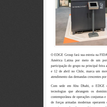
O EDGE Group fará sua estreia na FIDAE
América Latina por meio de um port
participação do grupo na principal feira 
e 12 de abril no Chile, marca um movi
atendimento das demandas crescentes por 
Com sede em Abu Dhabi, o EDGE ch
tecnologias que abrangem os domínios
contemporânea de operações conjuntas e 
de forças armadas modernas operarem d