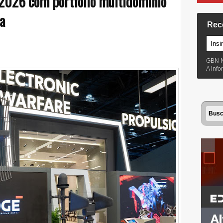
 2026 com portfólio multidomínio
a
Rec
GBN 
A inf