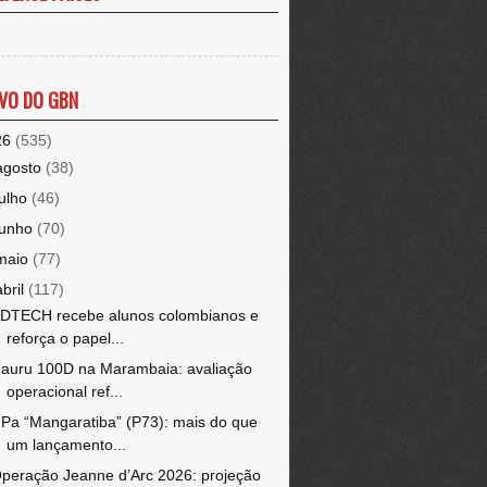
VO DO GBN
26
(535)
agosto
(38)
julho
(46)
junho
(70)
maio
(77)
abril
(117)
DTECH recebe alunos colombianos e
reforça o papel...
auru 100D na Marambaia: avaliação
operacional ref...
Pa “Mangaratiba” (P73): mais do que
um lançamento...
peração Jeanne d’Arc 2026: projeção