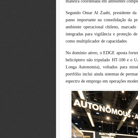
maneira coordenada em ambientes compl
Segundo Omar Al Zaabi, presidente da
passo importante na consolidação da p
ambiente operacional chileno, marcado 
integradas para vigilância e proteção de
como multiplicador de capacidades.
No domínio aéreo, o EDGE aposta forteme
helicóptero não tripulado HT-100 e o
Longa Autonomia), voltados para missõ
portfólio inclui ainda sistemas de perm
espectro de emprego em operações moder