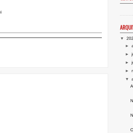
i
ARQUI
▼
20
►
►
►
►
▼
A
N
N
O