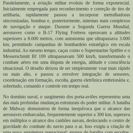
Paralelamente, a aviação militar evoluiu de forma exponencial.
Inicialmente empregada para reconhecimento e correção de tiro de
artilharia, rapidamente passou a incorporar metralhadoras
sincronizadas, bombas e, posteriormente, sistemas mais complexos
de navegação e ataque. Durante a Segunda Guerra Mundial,
aeronaves como o B-17 Flying Fortress operavam a altitudes
superiores a 8.000 metros, com autonomia que ultrapassava 3.000
km, permitindo campanhas de bombardeio estratégico em escala
industrial. Ao mesmo tempo, caças como o Supermarine Spitfire e o
Messerschmitt Bf 109 ultrapassavam 500 km/h, transformando o
combate aéreo em uma disputa de energia, altitude e consciência
situacional. O desafio deixou de ser simplesmente voar mais rápido
ou mais alto, e passou a envolver integração de sensores,
coordenação em formação, escolta, guerra eletrônica embrionária e,
sobretudo, comando e controle em tempo real.
No domínio naval, o surgimento dos porta-aviões representou uma
das mais profundas mudanças estruturais do poder militar. A batalha
de Midway demonstrou de forma inequívoca que o alcance das
aeronaves embarcadas, frequentemente superior a 300 km, superava
em múltiplos o alcance dos canhões navais, deslocando o centro de
gravidade do combate do navio para o ar. Isso exigiu a criação de
uma nova arquitetura operacional: grupos de batalha com escoltas,