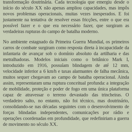
transformação doutrinária. Cada tecnologia que emergiu desde o
início do século XX não apenas ampliou capacidades, mas impôs
novos problemas operacionais, muitas vezes inesperados. E foi
justamente na tentativa de resolver essas fricções, entre o que era
possível fazer e o que era necessário fazer, que surgiram as
verdadeiras rupturas do campo de batalha moderno.
No ambiente estagnado da Primeira Guerra Mundial, os primeiros
carros de combate surgiram como resposta direta à incapacidade da
infantaria de avançar sob o domínio absoluto da artilharia e das
metralhadoras. Modelos iniciais como o britânico Mark I,
introduzido em 1916, possuíam blindagem de até 12 mm,
velocidade inferior a 6 km/h e taxas alarmantes de falha mecânica,
muitos sequer chegavam ao campo de batalha operacional. Ainda
assim, representaram uma ruptura conceitual profunda: a integração
de mobilidade, proteção e poder de fogo em uma única plataforma
capaz de atravessar o terreno devastado das trincheiras. O
verdadeiro salto, no entanto, não foi técnico, mas doutrinário,
consolidando-se nas décadas seguintes com o desenvolvimento de
forças blindadas independentes, comunicações por rádio e
operações coordenadas em profundidade, que redefiniriam a guerra
de movimento no século XX.