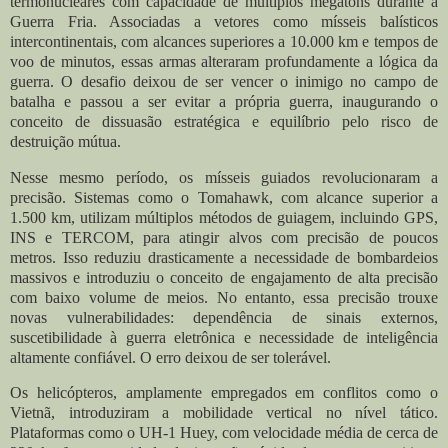
termonucleares com capacidade de múltiplos megatons durante a
Guerra Fria. Associadas a vetores como mísseis balísticos
intercontinentais, com alcances superiores a 10.000 km e tempos de
voo de minutos, essas armas alteraram profundamente a lógica da
guerra. O desafio deixou de ser vencer o inimigo no campo de
batalha e passou a ser evitar a própria guerra, inaugurando o
conceito de dissuasão estratégica e equilíbrio pelo risco de
destruição mútua.
Nesse mesmo período, os mísseis guiados revolucionaram a
precisão. Sistemas como o Tomahawk, com alcance superior a
1.500 km, utilizam múltiplos métodos de guiagem, incluindo GPS,
INS e TERCOM, para atingir alvos com precisão de poucos
metros. Isso reduziu drasticamente a necessidade de bombardeios
massivos e introduziu o conceito de engajamento de alta precisão
com baixo volume de meios. No entanto, essa precisão trouxe
novas vulnerabilidades: dependência de sinais externos,
suscetibilidade à guerra eletrônica e necessidade de inteligência
altamente confiável. O erro deixou de ser tolerável.
Os helicópteros, amplamente empregados em conflitos como o
Vietnã, introduziram a mobilidade vertical no nível tático.
Plataformas como o UH-1 Huey, com velocidade média de cerca de