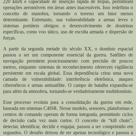
220 km/h e capacidade de inserção rápida de tropas, permitiram
operações aeromóveis em áreas antes inacessíveis. Isso redefiniu o
conceito de manobra, tornando o terreno um fator menos
determinante. Entretanto, sua vulnerabilidade a armas leves e
sistemas portáteis obrigou o desenvolvimento de doutrinas
específicas, como voo tático, uso de escolta armada e dispersão de
forças.
A partir da segunda metade do século XX, o domínio espacial
passou a ser um componente essencial da guerra. Satélites de
navegação permitem posicionamento com precisão de poucos
metros, enquanto sistemas de reconhecimento oferecem vigilância
persistente em escala global. Essa dependência criou uma nova
camada de vulnerabilidade: interferência eletrônica, ataques
cibernéticos e armas antisatélite. O campo de batalha expandiu-se
para além da atmosfera, tornando-se verdadeiramente multidomínio.
Esse processo evoluiu para a consolidação da guerra em rede,
baseada em sistemas C4ISR. Nesse modelo, sensores, plataformas e
centros de comando operam de forma integrada, permitindo ciclos
de decisão cada vez mais curtos. O conceito de “kill chain”,
detectar, identificar, decidir e engajar, passou a ser comprimido em
segundos. O desafio deixou de ser apenas tecnológico e passou a