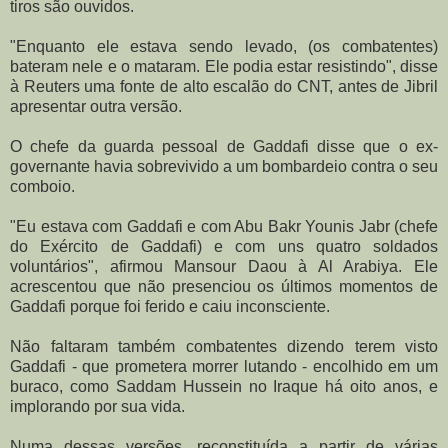
tiros são ouvidos.
"Enquanto ele estava sendo levado, (os combatentes)
bateram nele e o mataram. Ele podia estar resistindo", disse
à Reuters uma fonte de alto escalão do CNT, antes de Jibril
apresentar outra versão.
O chefe da guarda pessoal de Gaddafi disse que o ex-
governante havia sobrevivido a um bombardeio contra o seu
comboio.
"Eu estava com Gaddafi e com Abu Bakr Younis Jabr (chefe
do Exército de Gaddafi) e com uns quatro soldados
voluntários", afirmou Mansour Daou à Al Arabiya. Ele
acrescentou que não presenciou os últimos momentos de
Gaddafi porque foi ferido e caiu inconsciente.
Não faltaram também combatentes dizendo terem visto
Gaddafi - que prometera morrer lutando - encolhido em um
buraco, como Saddam Hussein no Iraque há oito anos, e
implorando por sua vida.
Numa dessas versões, reconstituída a partir de várias