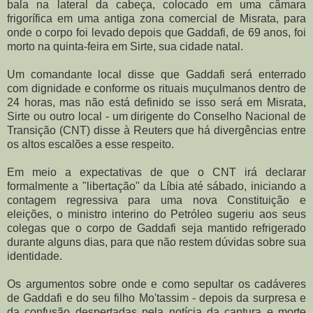
bala na lateral da cabeça, colocado em uma câmara
frigorífica em uma antiga zona comercial de Misrata, para
onde o corpo foi levado depois que Gaddafi, de 69 anos, foi
morto na quinta-feira em Sirte, sua cidade natal.
Um comandante local disse que Gaddafi será enterrado
com dignidade e conforme os rituais muçulmanos dentro de
24 horas, mas não está definido se isso será em Misrata,
Sirte ou outro local - um dirigente do Conselho Nacional de
Transição (CNT) disse à Reuters que há divergências entre
os altos escalões a esse respeito.
Em meio a expectativas de que o CNT irá declarar
formalmente a "libertação" da Líbia até sábado, iniciando a
contagem regressiva para uma nova Constituição e
eleições, o ministro interino do Petróleo sugeriu aos seus
colegas que o corpo de Gaddafi seja mantido refrigerado
durante alguns dias, para que não restem dúvidas sobre sua
identidade.
Os argumentos sobre onde e como sepultar os cadáveres
de Gaddafi e do seu filho Mo'tassim - depois da surpresa e
da confusão despertadas pela notícia da captura e morte