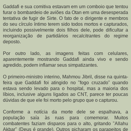
Gaddafi e sua comitiva estavam em um comboio que tentou
furar o bombardeio de aviões da Otan em uma desesperada
tentativa de fugir de Sirte. O fato de o dirigente e membros
do seu círculo íntimo terem sido todos mortos e capturados,
incluindo possivelmente dois filhos dele, pode dificultar a
reorganização de partidários recalcitrantes do regime
deposto.
Por outro lado, as imagens feitas com celulares,
aparentemente mostrando Gaddafi ainda vivo e sendo
agredido, podem inflamar seus simpatizantes.
O primeiro-ministro interino, Mahmou Jibril, disse na quinta-
feira que Gaddafi foi atingido no "fogo cruzado" quando
estava sendo levado para o hospital, mas a maioria dos
líbios, inclusive alguns ligados ao CNT, parece ter poucas
dúvidas de que ele foi morto pelo grupo que o capturou.
Conforme a notícia da morte dele se espalhava, a
população saía às ruas para comemorar. Muitos
combatentes faziam disparos para o alto, gritando "Allahu
Akbar" (Deus é grande). Outros picharam os parapeitos de