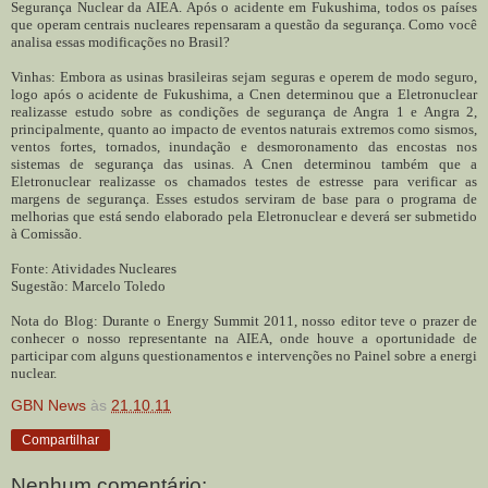
Segurança Nuclear da AIEA. Após o acidente em Fukushima, todos os países
que operam centrais nucleares repensaram a questão da segurança. Como você
analisa essas modificações no Brasil?
Vinhas: Embora as usinas brasileiras sejam seguras e operem de modo seguro,
logo após o acidente de Fukushima, a Cnen determinou que a Eletronuclear
realizasse estudo sobre as condições de segurança de Angra 1 e Angra 2,
principalmente, quanto ao impacto de eventos naturais extremos como sismos,
ventos fortes, tornados, inundação e desmoronamento das encostas nos
sistemas de segurança das usinas. A Cnen determinou também que a
Eletronuclear realizasse os chamados testes de estresse para verificar as
margens de segurança. Esses estudos serviram de base para o programa de
melhorias que está sendo elaborado pela Eletronuclear e deverá ser submetido
à Comissão.
Fonte: Atividades Nucleares
Sugestão: Marcelo Toledo
Nota do Blog: Durante o Energy Summit 2011, nosso editor teve o prazer de
conhecer o nosso representante na AIEA, onde houve a oportunidade de
participar com alguns questionamentos e intervenções no Painel sobre a energi
nuclear.
GBN News
às
21.10.11
Compartilhar
Nenhum comentário: