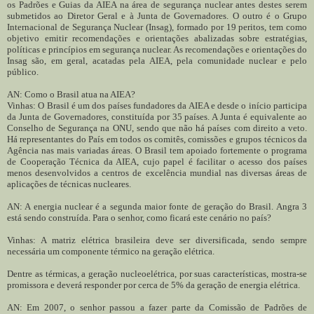
os Padrões e Guias da AIEA na área de segurança nuclear antes destes serem
submetidos ao Diretor Geral e à Junta de Governadores. O outro é o Grupo
Internacional de Segurança Nuclear (Insag), formado por 19 peritos, tem como
objetivo emitir recomendações e orientações abalizadas sobre estratégias,
políticas e princípios em segurança nuclear. As recomendações e orientações do
Insag são, em geral, acatadas pela AIEA, pela comunidade nuclear e pelo
público.
AN: Como o Brasil atua na AIEA?
Vinhas: O Brasil é um dos países fundadores da AIEA e desde o início participa
da Junta de Governadores, constituída por 35 países. A Junta é equivalente ao
Conselho de Segurança na ONU, sendo que não há países com direito a veto.
Há representantes do País em todos os comitês, comissões e grupos técnicos da
Agência nas mais variadas áreas. O Brasil tem apoiado fortemente o programa
de Cooperação Técnica da AIEA, cujo papel é facilitar o acesso dos países
menos desenvolvidos a centros de excelência mundial nas diversas áreas de
aplicações de técnicas nucleares.
AN: A energia nuclear é a segunda maior fonte de geração do Brasil. Angra 3
está sendo construída. Para o senhor, como ficará este cenário no país?
Vinhas: A matriz elétrica brasileira deve ser diversificada, sendo sempre
necessária um componente térmico na geração elétrica.
Dentre as térmicas, a geração nucleoelétrica, por suas características, mostra-se
promissora e deverá responder por cerca de 5% da geração de energia elétrica.
AN: Em 2007, o senhor passou a fazer parte da Comissão de Padrões de