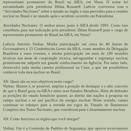
representante permanente do Brasil na AIEA, em Viena. O nome foi
encaminhado pela presidente Dilma Rousseff. Laércio conversou com o
“Atividades Nucleares” sobre a missão no órgão e suas previsões para o cenário
nuclear no Brasil e no mundo após o acidente ocorrido em Fukushima.
Atividades Nucleares: O senhor atuou junto à AIEA desde 1993. Como isso
contribuiu para sua indicação pela presidente Dilma Rousseff para o cargo de
representante permanente do Brasil na AIEA, em Viena?
Laércio Antonio Vinhas: Minha participação em cerca de 40 Juntas de
Governadores e 15 Conferências Gerais da AIEA, como membro da Delegação
Brasileira a esses eventos, e minha participação em mais de 100 reuniões
técnicas nas áreas de cooperação técnica, salvaguardas e segurança nuclear,
permitiram-me adquirir um grande conhecimento da Agência. Por outro lado,
desenvolvi toda minha carreira profissional na Cnen, o que me possibilitou
conhecer toda área nuclear no Brasil.
AN: Quais são os seus objetivos neste cargo?
Vinhas: Manter e, se possível, ampliar a posição de destaque e o alto conceito
de que o Brasil goza na AIEA e entre seus Estados Membros. Além de defender
as posições do estado brasileiro quanto ao direito das nações à pesquisa no
campo nuclear e ao uso pacífico da energia nuclear. Nesse sentido, vamos
continuar os esforços para a entrada em vigor do Tratado de Banimento
Completo dos Testes Nucleares, que contribuirá para o desarmamento nuclear.
AN: Como funciona os órgãos que você integra?
Vinhas: Um é a Comissão de Padrões de Segurança, que aprova tecnicamente