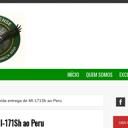
INÍCIO
QUEM SOMOS
EXC
uída entrega de MI-171Sh ao Peru
I-171Sh ao Peru
GBN N