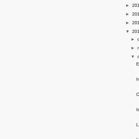
►
20
►
20
►
20
▼
20
►
►
▼
E
I
C
I
L