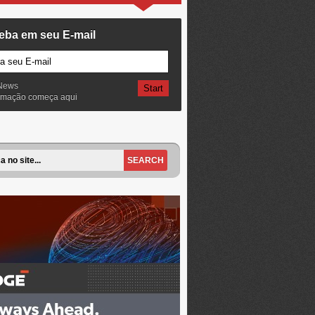
eba em seu E-mail
News
ormação começa aqui