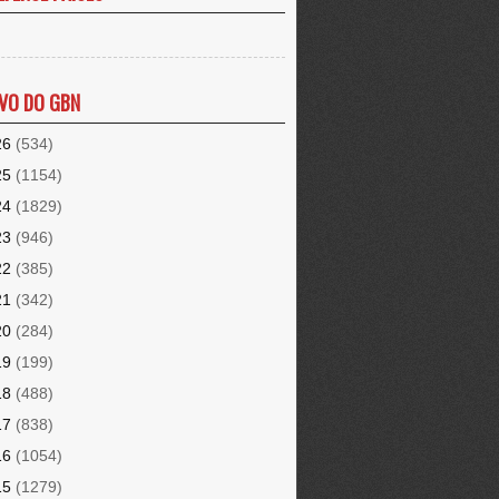
VO DO GBN
26
(534)
25
(1154)
24
(1829)
23
(946)
22
(385)
21
(342)
20
(284)
19
(199)
18
(488)
17
(838)
16
(1054)
15
(1279)