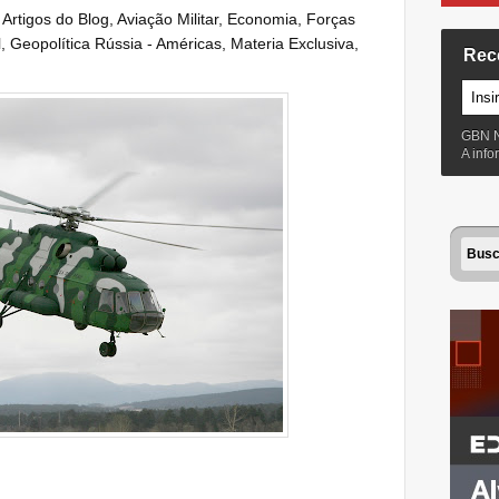
:
Artigos do Blog
,
Aviação Militar
,
Economia
,
Forças
l
,
Geopolítica Rússia - Américas
,
Materia Exclusiva
,
Rec
GBN 
A inf