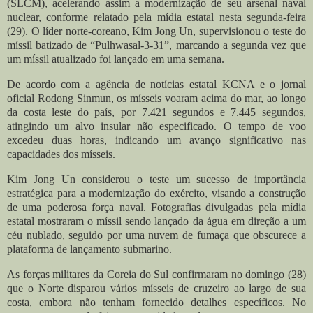
(SLCM), acelerando assim a modernização de seu arsenal naval
nuclear, conforme relatado pela mídia estatal nesta segunda-feira
(29). O líder norte-coreano, Kim Jong Un, supervisionou o teste do
míssil batizado de “Pulhwasal-3-31”, marcando a segunda vez que
um míssil atualizado foi lançado em uma semana.
De acordo com a agência de notícias estatal KCNA e o jornal
oficial Rodong Sinmun, os mísseis voaram acima do mar, ao longo
da costa leste do país, por 7.421 segundos e 7.445 segundos,
atingindo um alvo insular não especificado. O tempo de voo
excedeu duas horas, indicando um avanço significativo nas
capacidades dos mísseis.
Kim Jong Un considerou o teste um sucesso de importância
estratégica para a modernização do exército, visando a construção
de uma poderosa força naval. Fotografias divulgadas pela mídia
estatal mostraram o míssil sendo lançado da água em direção a um
céu nublado, seguido por uma nuvem de fumaça que obscurece a
plataforma de lançamento submarino.
As forças militares da Coreia do Sul confirmaram no domingo (28)
que o Norte disparou vários mísseis de cruzeiro ao largo de sua
costa, embora não tenham fornecido detalhes específicos. No