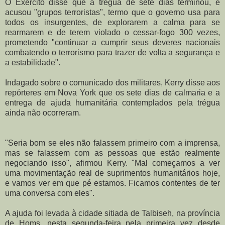
O Exército disse que a trégua de sete dias terminou, e
acusou "grupos terroristas", termo que o governo usa para
todos os insurgentes, de explorarem a calma para se
rearmarem e de terem violado o cessar-fogo 300 vezes,
prometendo "continuar a cumprir seus deveres nacionais
combatendo o terrorismo para trazer de volta a segurança e
a estabilidade".
Indagado sobre o comunicado dos militares, Kerry disse aos
repórteres em Nova York que os sete dias de calmaria e a
entrega de ajuda humanitária contemplados pela trégua
ainda não ocorreram.
"Seria bom se eles não falassem primeiro com a imprensa,
mas se falassem com as pessoas que estão realmente
negociando isso", afirmou Kerry. "Mal começamos a ver
uma movimentação real de suprimentos humanitários hoje,
e vamos ver em que pé estamos. Ficamos contentes de ter
uma conversa com eles".
A ajuda foi levada à cidade sitiada de Talbiseh, na província
de Homs, nesta segunda-feira pela primeira vez desde