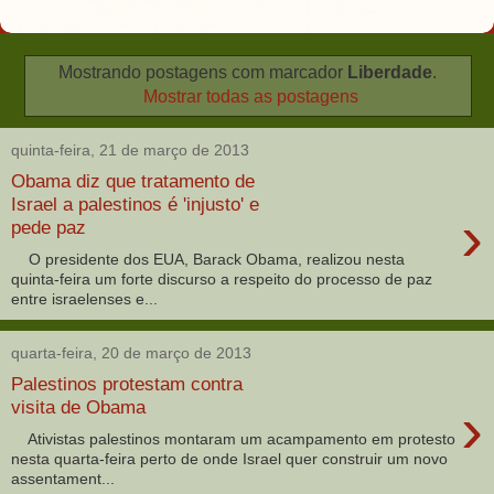
Mostrando postagens com marcador
Liberdade
.
Mostrar todas as postagens
quinta-feira, 21 de março de 2013
Obama diz que tratamento de
Israel a palestinos é 'injusto' e
›
pede paz
O presidente dos EUA, Barack Obama, realizou nesta
quinta-feira um forte discurso a respeito do processo de paz
entre israelenses e...
quarta-feira, 20 de março de 2013
Palestinos protestam contra
›
visita de Obama
Ativistas palestinos montaram um acampamento em protesto
nesta quarta-feira perto de onde Israel quer construir um novo
assentament...