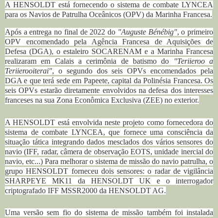
A HENSOLDT está fornecendo o sistema de combate LYNCEA
para os Navios de Patrulha Oceânicos (OPV) da Marinha Francesa.
Após a entrega no final de 2022 do
"Auguste Bénébig"
, o primeiro
OPV encomendado pela Agência Francesa de Aquisições de
Defesa (DGA), o estaleiro SOCARENAM e a Marinha Francesa
realizaram em Calais a cerimônia de batismo do
"Teriieroo a
Teriierooiterai"
, o segundo dos seis OPVs encomendados pela
DGA e que terá sede em Papeete, capital da Polinésia Francesa.
Os
seis OPVs estarão diretamente envolvidos na defesa dos interesses
franceses na sua Zona Econômica Exclusiva (ZEE) no exterior.
A HENSOLDT está envolvida neste projeto como fornecedora do
sistema de combate LYNCEA, que fornece uma consciência da
situação tática integrando dados mesclados dos vários sensores do
navio (IFF, radar, câmera de observação EOTS, unidade inercial do
navio, etc...)
Para melhorar o sistema de missão do navio patrulha, o
grupo HENSOLDT forneceu dois sensores: o radar de vigilância
SHARPEYE MK11 da HENSOLDT UK e o interrogador
criptografado IFF MSSR2000 da HENSOLDT AG.
Uma versão sem fio do sistema de missão também foi instalada