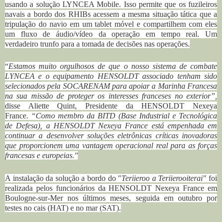
usando a solução LYNCEA Mobile.
Isso permite que os fuzileiros
navais a bordo dos RHIBs acessem a mesma situação tática que a
tripulação do navio em um tablet móvel e compartilhem com eles
um fluxo de áudio/vídeo da operação em tempo real.
Um
verdadeiro trunfo para a tomada de decisões nas operações.
“
Estamos muito orgulhosos de que o nosso sistema de combate
LYNCEA e o equipamento HENSOLDT associado tenham sido
selecionados pela SOCARENAM para apoiar a Marinha Francesa
na sua missão de proteger os interesses franceses no exterior”,
disse Aliette Quint, Presidente da HENSOLDT Nexeya
France.
“Como membro da BITD (Base Industrial e Tecnológica
de Defesa), a HENSOLDT Nexeya France está empenhada em
continuar a desenvolver soluções eletrônicas críticas inovadoras
que proporcionem uma vantagem operacional real para as forças
francesas e europeias."
A instalação da solução a bordo do "
Teriieroo a Teriierooiterai"
foi
realizada pelos funcionários da HENSOLDT Nexeya France em
Boulogne-sur-Mer nos últimos meses, seguida em outubro por
testes no cais (HAT) e no mar (SAT).