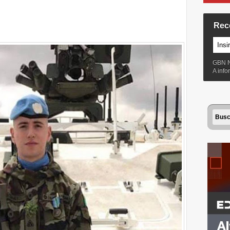
Rec
GBN 
A inf