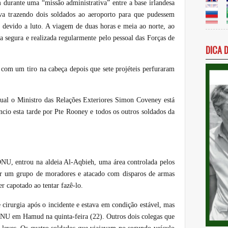
m durante uma “missão administrativa” entre a base irlandesa
va trazendo dois soldados ao aeroporto para que pudessem
a devido a luto. A viagem de duas horas e meia ao norte, ao
 segura e realizada regularmente pelo pessoal das Forças de
DICA 
com um tiro na cabeça depois que sete projéteis perfuraram
al o Ministro das Relações Exteriores Simon Coveney está
cio esta tarde por Pte Rooney e todos os outros soldados da
ONU, entrou na aldeia Al-Aqbieh, uma área controlada pelos
por um grupo de moradores e atacado com disparos de armas
er capotado ao tentar fazê-lo.
cirurgia após o incidente e estava em condição estável, mas
 ONU em Hamud na quinta-feira (22). Outros dois colegas que