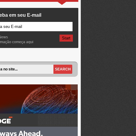
eba em seu E-mail
News
ormação começa aqui