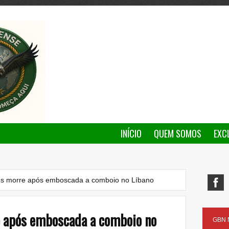
INÍCIO
QUEM SOMOS
EXC
ês morre após emboscada a comboio no Líbano
e após emboscada a comboio no
GBN N