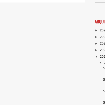
ARQUI
►
20
►
20
►
20
►
20
▼
20
▼
S
S
S
S