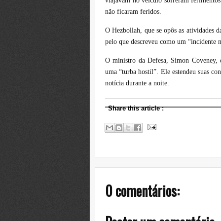
viajavam no veículo sofreram ferimentos
não ficaram feridos.
O Hezbollah, que se opôs as atividades 
pelo que descreveu como um “incidente n
O ministro da Defesa, Simon Coveney, d
uma “turba hostil”. Ele estendeu suas co
notícia durante a noite.
Share this article
:
0 comentários: