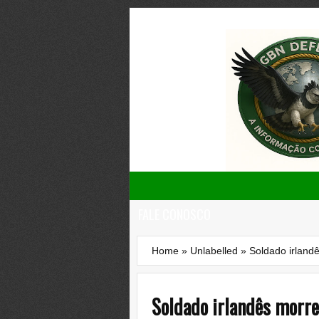
FALE CONOSCO
Home
»
Unlabelled
»
Soldado irland
Soldado irlandês morr