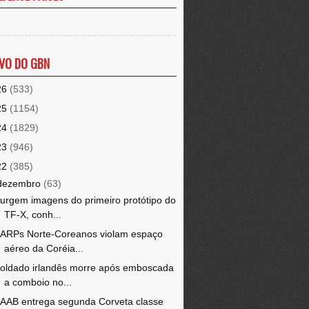
VO DO GBN
26
(533)
25
(1154)
24
(1829)
23
(946)
22
(385)
dezembro
(63)
urgem imagens do primeiro protótipo do
TF-X, conh...
ARPs Norte-Coreanos violam espaço
aéreo da Coréia...
oldado irlandês morre após emboscada
a comboio no...
AAB entrega segunda Corveta classe