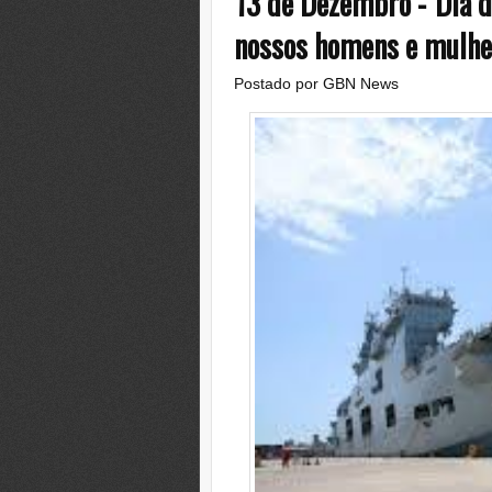
13 de Dezembro -"Dia d
nossos homens e mulhe
Postado por
GBN News