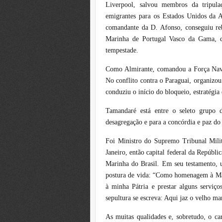
Liverpool, salvou membros da tripul
emigrantes para os Estados Unidos da A
comandante da D. Afonso, conseguiu re
Marinha de Portugal Vasco da Gama, q
tempestade.
Como Almirante, comandou a Força Naval
No conflito contra o Paraguai, organizou 
conduziu o início do bloqueio, estratégia
Tamandaré está entre o seleto grupo d
desagregação e para a concórdia e paz do
Foi Ministro do Supremo Tribunal Milit
Janeiro, então capital federal da Repúbl
Marinha do Brasil. Em seu testamento, 
postura de vida: “Como homenagem à Mari
à minha Pátria e prestar alguns serviç
sepultura se escreva: Aqui jaz o velho ma
As muitas qualidades e, sobretudo, o c