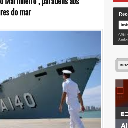
o Marinheiro", parabéns aos
res do mar
Rec
GBN 
A inf