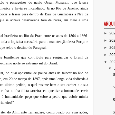
ação e passageiros do navio Ocean Monarch, que levava
mérica e havia se incendiado. Já no Rio de Janeiro, ainda
bocar e trazer para dentro da Baía de Guanabara a Nau da
ue se achava desarvorada fora da barra, em meio a uma
ARQUI
►
20
 brasileira no Rio da Prata entre os anos de 1864 a 1866.
►
20
toda a logística necessária para a manutenção dessa Força, e
►
20
 que selou o destino do Paraguai.
►
20
e brasileiros que contribuiu para resguardar o Brasil da
▼
20
 extremo norte ao extremo sul do Brasil.
▼
ar, do qual aposentou-se pouco antes de falecer no Rio de
S
ica, em 20 de março de 1897, após uma longa vida dedicada à
um último pedido, o qual resume bem o seu caráter e a sua
S
nha, minha dileta carreira, em que tive a fortuna de servir
os à humanidade, peço que sobre a pedra que cobrir minha
S
rinheiro!”
S
aráter do Almirante Tamandaré, comprovado por suas ações,