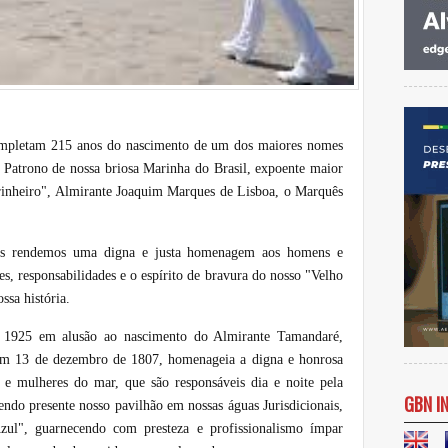
completam 215 anos do nascimento de um dos maiores nomes
o Patrono de nossa briosa Marinha do Brasil, expoente maior
rinheiro", Almirante Joaquim Marques de Lisboa, o Marquês
eiros rendemos uma digna e justa homenagem aos homens e
s, responsabilidades e o espírito de bravura do nosso "Velho
ssa história.
 1925 em alusão ao nascimento do Almirante Tamandaré,
em 13 de dezembro de 1807, homenageia a digna e honrosa
 e mulheres do mar, que são responsáveis dia e noite pela
GBN I
endo presente nosso pavilhão em nossas águas Jurisdicionais,
zul", guarnecendo com presteza e profissionalismo ímpar