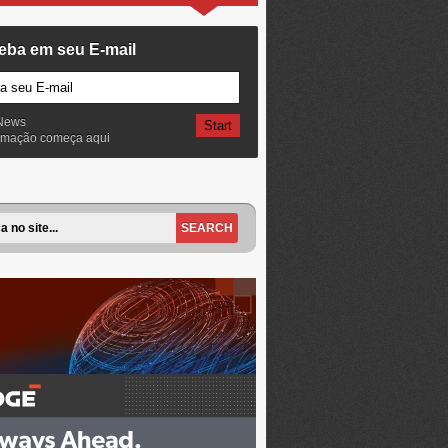
eba em seu E-mail
News
ormação começa aqui