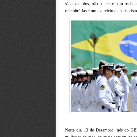
são exemplos, não somente para os bons
relembrá-las é um exercício de patriotism
Neste dia 13 de Dezembro, nós do G