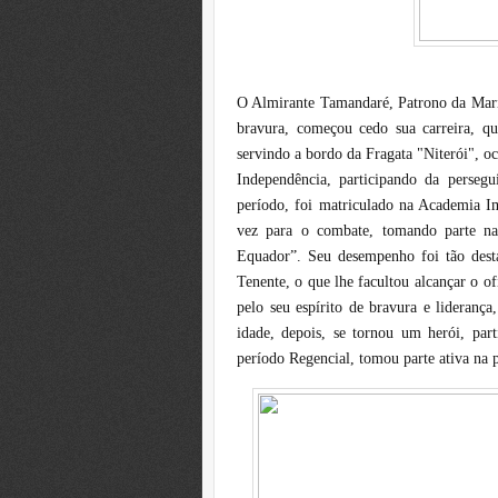
O Almirante Tamandaré, Patrono da Marin
bravura, começou cedo sua carreira, q
servindo a bordo da Fragata "Niterói", o
Independência, participando da perseg
período, foi matriculado na Academia Im
vez para o combate, tomando parte na
Equador”. Seu desempenho foi tão des
Tenente, o que lhe facultou alcançar o of
pelo seu espírito de bravura e lideranç
idade, depois, se tornou um herói, part
período Regencial, tomou parte ativa na p