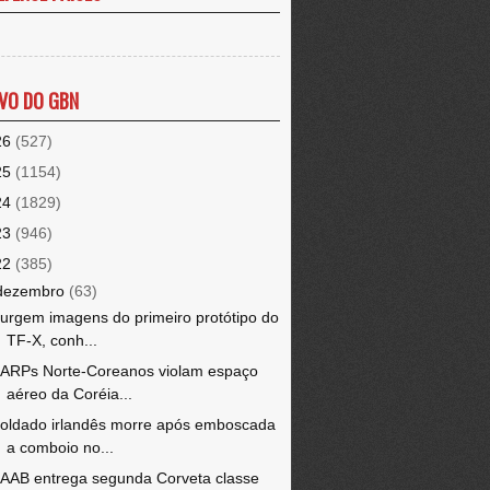
VO DO GBN
26
(527)
25
(1154)
24
(1829)
23
(946)
22
(385)
dezembro
(63)
urgem imagens do primeiro protótipo do
TF-X, conh...
ARPs Norte-Coreanos violam espaço
aéreo da Coréia...
oldado irlandês morre após emboscada
a comboio no...
AAB entrega segunda Corveta classe