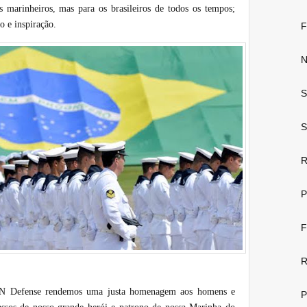
 marinheiros, mas para os brasileiros de todos os tempos;
o e inspiração.
F
N
S
S
R
P
F
R
BN Defense rendemos uma justa homenagem aos homens e
P