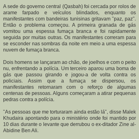
A sede do governo central (Qasbah) foi cercada por rolos de
arame farpado e veículos blindados, enquanto os
manifestantes com bandeiras tunisinas gritavam "paz, paz".
Então o problema começou. A primeira granada de gás
vomitou uma espessa fumaça branca e foi rapidamente
seguida por muitas outras. Os manifestantes correram para
se esconder nas sombras da noite em meio a uma espessa
nuvem de fumaça branca.
Dois homens se lançaram ao chão, de joelhos e com o peito
nu, enfrentando a polícia. Um terceiro aparou uma boma de
gás que passou girando e jogou-a de volta contra os
policiais. Assim que a fumaça se dispersou, os
manifestantes retornaram com o reforço de algumas
centenas de pessoas. Alguns começaram a atirar pequenas
pedras contra a polícia.
"As pessoas que me torturaram ainda estão lá", disse Malek
Khudaira apontando para o ministério onde foi mantido por
10 dias durante o levante que derrubou o ex-ditador Zine al-
Abidine Ben Ali.