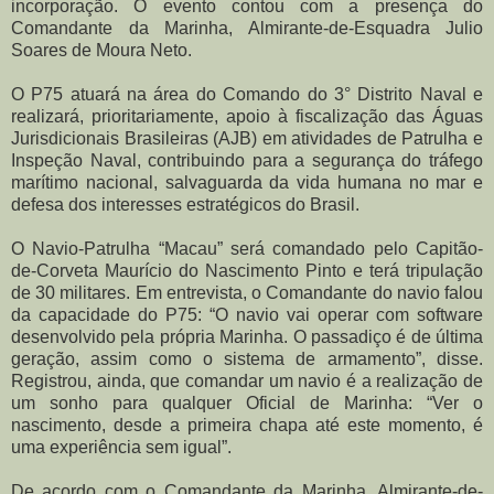
incorporação. O evento contou com a presença do
Comandante da Marinha, Almirante-de-Esquadra Julio
Soares de Moura Neto.
O P75 atuará na área do Comando do 3° Distrito Naval e
realizará, prioritariamente, apoio à fiscalização das Águas
Jurisdicionais Brasileiras (AJB) em atividades de Patrulha e
Inspeção Naval, contribuindo para a segurança do tráfego
marítimo nacional, salvaguarda da vida humana no mar e
defesa dos interesses estratégicos do Brasil.
O Navio-Patrulha “Macau” será comandado pelo Capitão-
de-Corveta Maurício do Nascimento Pinto e terá tripulação
de 30 militares. Em entrevista, o Comandante do navio falou
da capacidade do P75: “O navio vai operar com software
desenvolvido pela própria Marinha. O passadiço é de última
geração, assim como o sistema de armamento”, disse.
Registrou, ainda, que comandar um navio é a realização de
um sonho para qualquer Oficial de Marinha: “Ver o
nascimento, desde a primeira chapa até este momento, é
uma experiência sem igual”.
De acordo com o Comandante da Marinha, Almirante-de-