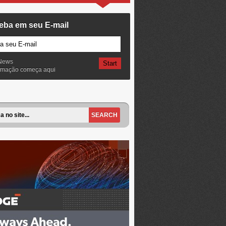
eba em seu E-mail
News
ormação começa aqui