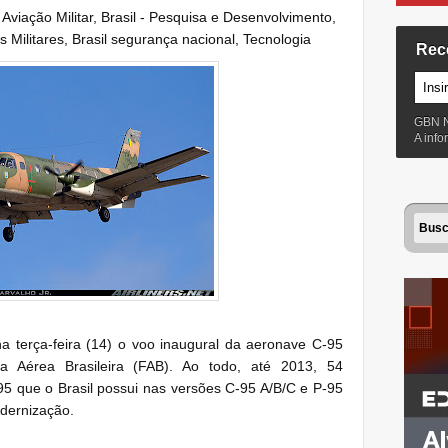
:
Aviação Militar
,
Brasil - Pesquisa e Desenvolvimento
,
s Militares
,
Brasil segurança nacional
,
Tecnologia
Rec
GBN 
A inf
na terça-feira (14) o voo inaugural da aeronave C-95
a Aérea Brasileira (FAB). Ao todo, até 2013, 54
 que o Brasil possui nas versões C-95 A/B/C e P-95
dernização.