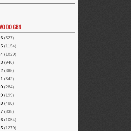
VO DO GBN
26
(527)
25
(1154)
24
(1829)
23
(946)
22
(385)
21
(342)
20
(284)
19
(199)
18
(488)
17
(838)
16
(1054)
15
(1279)