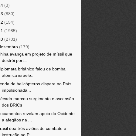
14
(3)
13
(880)
12
(154)
11
(1985)
10
(2701)
dezembro
(179)
hina avança em projeto de míssil que
destrói port...
iplomata britânico falou de bomba
atômica israele...
enda de helicópteros dispara no País
impulsionada...
écada marcou surgimento e ascensão
dos BRICs
ocumentos revelam apoio do Ocidente
a afegãos na ...
rasil doa três aviões de combate e
instrução ao P...