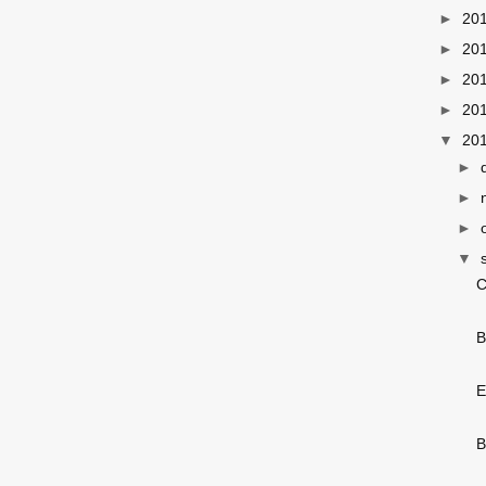
►
20
►
20
►
20
►
20
▼
20
►
►
►
▼
C
B
E
B