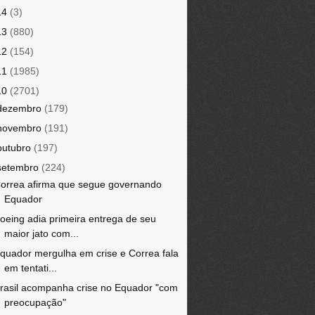
14
(3)
13
(880)
12
(154)
11
(1985)
10
(2701)
dezembro
(179)
novembro
(191)
outubro
(197)
setembro
(224)
orrea afirma que segue governando
Equador
oeing adia primeira entrega de seu
maior jato com...
quador mergulha em crise e Correa fala
em tentati...
rasil acompanha crise no Equador "com
preocupação"