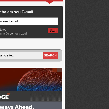
eba em seu E-mail
News
ormação começa aqui