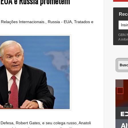
e EUA e Rússia prometem
Rec
:
Relações Internacionais.
,
Russia - EUA
,
Tratados e
GBN 
A inf
 Defesa, Robert Gates, e seu colega russo, Anatoli