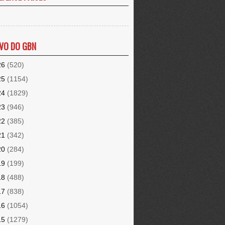
VO DO GBN
26
(520)
25
(1154)
24
(1829)
23
(946)
22
(385)
21
(342)
20
(284)
19
(199)
18
(488)
17
(838)
16
(1054)
15
(1279)