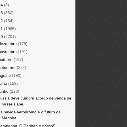
14
(3)
13
(880)
12
(154)
11
(1985)
10
(2701)
dezembro
(179)
novembro
(191)
outubro
(197)
setembro
(224)
agosto
(190)
julho
(159)
junho
(223)
ússia deve cumprir acordo de venda de
mísseis ape...
s navios-aeródromo e o futuro da
Marinha
ampanha ‘O Canhão é nosso!’