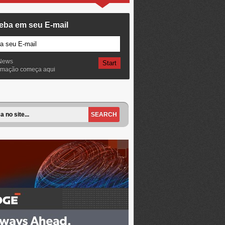
eba em seu E-mail
News
ormação começa aqui