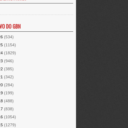
VO DO GBN
26
(534)
25
(1154)
24
(1829)
23
(946)
22
(385)
21
(342)
20
(284)
19
(199)
18
(488)
17
(838)
16
(1054)
15
(1279)