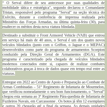
“ O Serval difere de seu antecessor por suas qualidades de
mobilidade tática e estratégica", segundo declarou o Comandante
Tristan, responsável pelo programa "Serval" na seção técnica do
Exército, durante a conferência de imprensa realizada pelo
Ministério das Forças Armadas, na última quinta-feira (30), para
enaltecer os méritos desta nova viatura blindada.
Destinado a substituir o Front Armored Vehicle (VAB) que entrou
em serviço há mais de 40 anos, o Serval é um dos quatro novos
veículos blindados (junto com o Griffon, o Jaguar e o MEPAC)
desenvolvidos como parte do programa de armamentos Scorpion
conduzido pela Direção Geral de Armamentos (DGA). Este
programa é caracterizado pela chegada de veículos blindados
modernos conectados entre si, capazes de realizar combates
colaborativos graças à troca de dados quase em tempo real entre as
viaturas.
Entregue em 2022 ao Centro de Apoio e Preparação ao Combate de
Armas Combinadas – 51º Regimento de Infantaria de Mourmelon,
que verificou nomeadamente o seu bom funcionamento, o "Serval"
chegou esta semana ao 3º Regimento Pára-quedista de Infantaria de
Fuzileiros Navais, em Carcassonne . Os botos já têm 12 exemplares
e outros 20 chegarão até o final da semana. As demais unidades