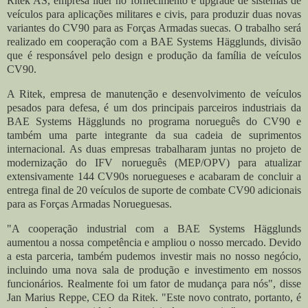
Ritek AS, empresa líder no fornecimento e upgrade de sistemas de
veículos para aplicações militares e civis, para produzir duas novas
variantes do CV90 para as Forças Armadas suecas. O trabalho será
realizado em cooperação com a BAE Systems Hägglunds, divisão
que é responsável pelo design e produção da família de veículos
CV90.
A Ritek, empresa de manutenção e desenvolvimento de veículos
pesados para defesa, é um dos principais parceiros industriais da
BAE Systems Hägglunds no programa norueguês do CV90 e
também uma parte integrante da sua cadeia de suprimentos
internacional. As duas empresas trabalharam juntas no projeto de
modernização do IFV norueguês (MEP/OPV) para atualizar
extensivamente 144 CV90s noruegueses e acabaram de concluir a
entrega final de 20 veículos de suporte de combate CV90 adicionais
para as Forças Armadas Norueguesas.
"A cooperação industrial com a BAE Systems Hägglunds
aumentou a nossa competência e ampliou o nosso mercado. Devido
a esta parceria, também pudemos investir mais no nosso negócio,
incluindo uma nova sala de produção e investimento em nossos
funcionários. Realmente foi um fator de mudança para nós", disse
Jan Marius Reppe, CEO da Ritek. "Este novo contrato, portanto, é