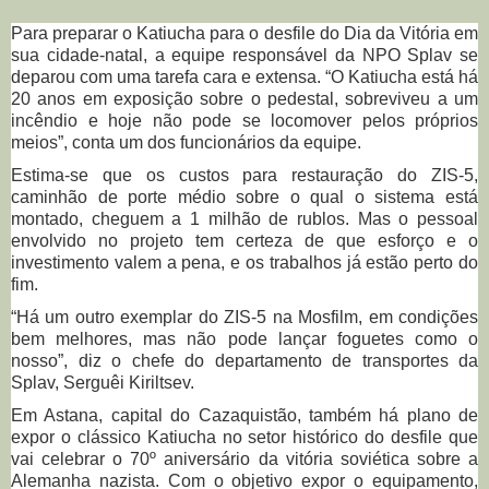
Para preparar o Katiucha para o desfile do Dia da Vitória em
sua cidade-natal, a equipe responsável da NPO Splav se
deparou com uma tarefa cara e extensa. “O Katiucha está há
20 anos em exposição sobre o pedestal, sobreviveu a um
incêndio e hoje não pode se locomover pelos próprios
meios”, conta um dos funcionários da equipe.
Estima-se que os custos para restauração do ZIS-5,
caminhão de porte médio sobre o qual o sistema está
montado, cheguem a 1 milhão de rublos. Mas o pessoal
envolvido no projeto tem certeza de que esforço e o
investimento valem a pena, e os trabalhos já estão perto do
fim.
“Há um outro exemplar do ZIS-5 na Mosfilm, em condições
bem melhores, mas não pode lançar foguetes como o
nosso”, diz o chefe do departamento de transportes da
Splav, Serguêi Kiriltsev.
Em Astana, capital do Cazaquistão, também há plano de
expor o clássico Katiucha no setor histórico do desfile que
vai celebrar o 70º aniversário da vitória soviética sobre a
Alemanha nazista. Com o objetivo expor o equipamento,