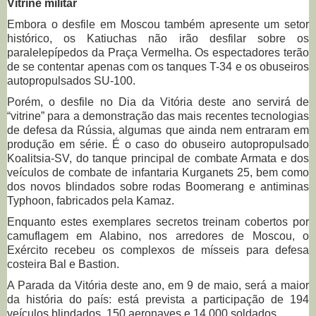
Vitrine militar
Embora o desfile em Moscou também apresente um setor
histórico, os Katiuchas não irão desfilar sobre os
paralelepípedos da Praça Vermelha. Os espectadores terão
de se contentar apenas com os tanques T-34 e os obuseiros
autopropulsados SU-100.
Porém, o desfile no Dia da Vitória deste ano servirá de
“vitrine” para a demonstração das mais recentes tecnologias
de defesa da Rússia, algumas que ainda nem entraram em
produção em série. É o caso do obuseiro autopropulsado
Koalitsia-SV, do tanque principal de combate Armata e dos
veículos de combate de infantaria Kurganets 25, bem como
dos novos blindados sobre rodas Boomerang e antiminas
Typhoon, fabricados pela Kamaz.
Enquanto estes exemplares secretos treinam cobertos por
camuflagem em Alabino, nos arredores de Moscou, o
Exército recebeu os complexos de mísseis para defesa
costeira Bal e Bastion.
A Parada da Vitória deste ano, em 9 de maio, será a maior
da história do país: está prevista a participação de 194
veículos blindados, 150 aeronaves e 14.000 soldados.