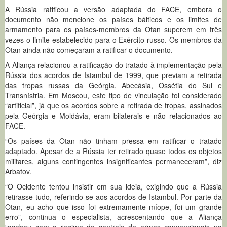
A Rússia ratificou a versão adaptada do FACE, embora o
documento não mencione os países bálticos e os limites de
armamento para os países-membros da Otan superem em três
vezes o limite estabelecido para o Exército russo. Os membros da
Otan ainda não começaram a ratificar o documento.
A Aliança relacionou a ratificação do tratado à implementação pela
Rússia dos acordos de Istambul de 1999, que previam a retirada
das tropas russas da Geórgia, Abecásia, Ossétia do Sul e
Transnístria. Em Moscou, este tipo de vinculação foi considerado
“artificial”, já que os acordos sobre a retirada de tropas, assinados
pela Geórgia e Moldávia, eram bilaterais e não relacionados ao
FACE.
“Os países da Otan não tinham pressa em ratificar o tratado
adaptado. Apesar de a Rússia ter retirado quase todos os objetos
militares, alguns contingentes insignificantes permaneceram”, diz
Arbatov.
“O Ocidente tentou insistir em sua ideia, exigindo que a Rússia
retirasse tudo, referindo-se aos acordos de Istambul. Por parte da
Otan, eu acho que isso foi extremamente míope, foi um grande
erro”, continua o especialista, acrescentando que a Aliança
“acabou com o regime de controle de armas convencionais na