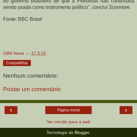
do governo brasileiro de que a Petrobras não continuará
sendo usada como instrumento político", conclui Sizemore.
Fonte: BBC Brasil
GBN News
às
17.3.15
Compartilhar
Nenhum comentário:
Postar um comentário
‹
›
Página inicial
Ver versão para a web
Tecnologia do
Blogger
.