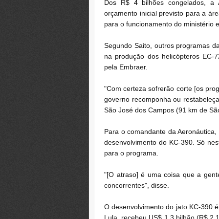
Dos R$ 4 bilhões congelados, a 
orçamento inicial previsto para a á
para o funcionamento do ministério e
Segundo Saito, outros programas da
na produção dos helicópteros EC-
pela Embraer.
"Com certeza sofrerão corte [os pr
governo recomponha ou restabeleça 
São José dos Campos (91 km de São
Para o comandante da Aeronáutica, é
desenvolvimento do KC-390. Só nest
para o programa.
"[O atraso] é uma coisa que a gent
concorrentes", disse.
O desenvolvimento do jato KC-390 é
Lula, recebeu US$ 1,3 bilhão (R$ 2