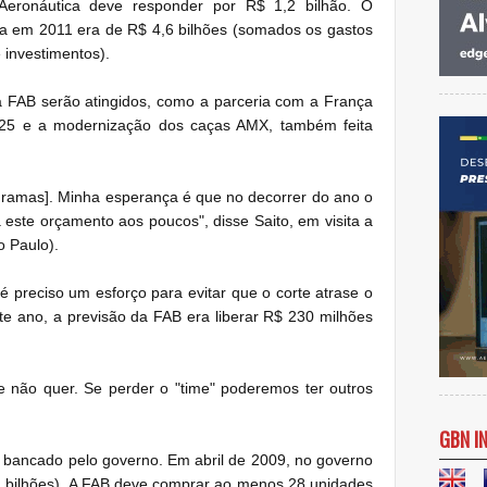
Aeronáutica deve responder por R$ 1,2 bilhão. O
rea em 2011 era de R$ 4,6 bilhões (somados os gastos
 investimentos).
 FAB serão atingidos, como a parceria com a França
725 e a modernização dos caças AMX, também feita
ogramas]. Minha esperança é que no decorrer do ano o
este orçamento aos poucos", disse Saito, em visita a
 Paulo).
 preciso um esforço para evitar que o corte atrase o
e ano, a previsão da FAB era liberar R$ 230 milhões
e não quer. Se perder o "time" poderemos ter outros
GBN I
 bancado pelo governo. Em abril de 2009, no governo
,1 bilhões). A FAB deve comprar ao menos 28 unidades