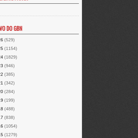
VO DO GBN
26
(529)
25
(1154)
24
(1829)
23
(946)
22
(385)
21
(342)
20
(284)
19
(199)
18
(488)
17
(838)
16
(1054)
15
(1279)