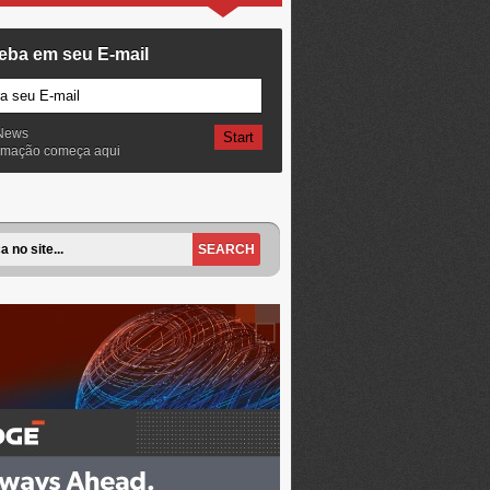
eba em seu E-mail
News
ormação começa aqui