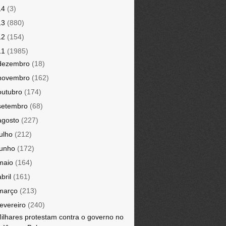
14
(3)
13
(880)
12
(154)
11
(1985)
dezembro
(18)
novembro
(162)
outubro
(174)
setembro
(68)
agosto
(227)
julho
(212)
junho
(172)
maio
(164)
abril
(161)
março
(213)
fevereiro
(240)
ilhares protestam contra o governo no