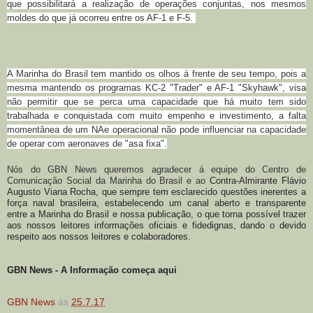
que possibilitará a realização de operações conjuntas, nos mesmos
moldes do que já ocorreu entre os AF-1 e F-5.
A Marinha do Brasil tem mantido os olhos á frente de seu tempo, pois a
mesma mantendo os programas KC-2 "Trader" e AF-1 "Skyhawk", visa
não permitir que se perca uma capacidade que há muito tem sido
trabalhada e conquistada com muito empenho e investimento, a falta
momentânea de um NAe operacional não pode influenciar na capacidade
de operar com aeronaves de "asa fixa".
Nós do GBN News queremos agradecer á equipe do Centro de
Comunicação Social da Marinha do Brasil e ao
Contra-Almirante Flávio
Augusto Viana Rocha, que sempre tem esclarecido questões inerentes a
força naval brasileira, estabelecendo um canal aberto e transparente
entre a Marinha do Brasil e nossa publicação, o que torna possível trazer
aos nossos leitores informações oficiais e fidedignas, dando o devido
respeito aos nossos leitores e colaboradores.
GBN News - A Informação começa aqui
GBN News
às
25.7.17