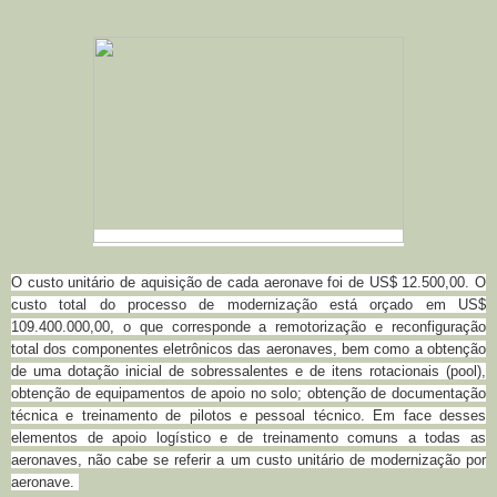
O custo unitário de aquisição de cada aeronave foi de US$ 12.500,00. O
custo total do processo de modernização está orçado em US$
109.400.000,00, o que corresponde a remotorização e reconfiguração
total dos componentes eletrônicos das aeronaves, bem como a obtenção
de uma dotação inicial de sobressalentes e de itens rotacionais (pool),
obtenção de equipamentos de apoio no solo; obtenção de documentação
técnica e treinamento de pilotos e pessoal técnico. Em face desses
elementos de apoio logístico e de treinamento comuns a todas as
aeronaves, não cabe se referir a um custo unitário de modernização por
aeronave.