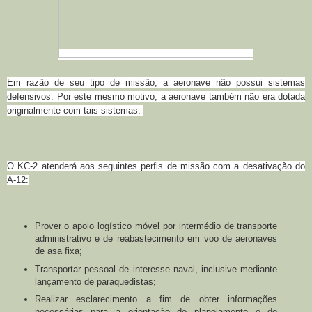
Em razão de seu tipo de missão, a aeronave não possui sistemas
defensivos. Por este mesmo motivo, a aeronave também não era dotada
originalmente com tais sistemas.
O KC-2 atenderá aos seguintes perfis de missão com a desativação do
A-12:
Prover o apoio logístico móvel por intermédio de transporte
administrativo e de reabastecimento em voo de aeronaves
de asa fixa;
Transportar pessoal de interesse naval, inclusive mediante
lançamento de paraquedistas;
Realizar esclarecimento a fim de obter informações
necessárias para a orientação do planejamento e do