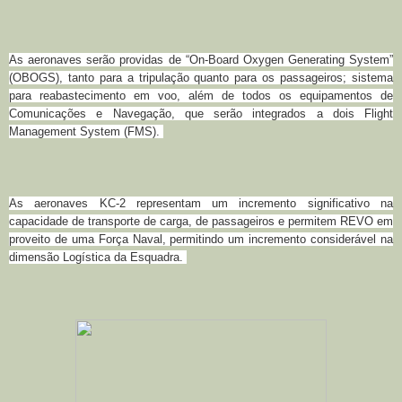
As aeronaves serão providas de “On-Board Oxygen Generating System”
(OBOGS), tanto para a tripulação quanto para os passageiros; sistema
para reabastecimento em voo, além de todos os equipamentos de
Comunicações e Navegação, que serão integrados a dois Flight
Management System (FMS).
As aeronaves KC-2 representam um incremento significativo na
capacidade de transporte de carga, de passageiros e permitem REVO em
proveito de uma Força Naval, permitindo um incremento considerável na
dimensão Logística da Esquadra.