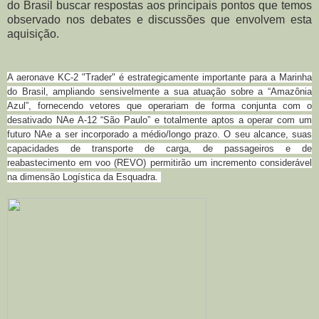
do Brasil buscar respostas aos principais pontos que temos
observado nos debates e discussões que envolvem esta
aquisição.
A aeronave KC-2 "Trader" é estrategicamente importante para a Marinha
do Brasil, ampliando sensivelmente a sua atuação sobre a “Amazônia
Azul”, fornecendo vetores que operariam de forma conjunta com o
desativado NAe A-12 “São Paulo” e totalmente aptos a operar com um
futuro NAe a ser incorporado a médio/longo prazo. O seu alcance, suas
capacidades de transporte de carga, de passageiros e de
reabastecimento
em voo (REVO) permitirão um incremento considerável
na dimensão Logística da Esquadra.