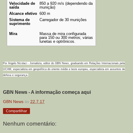
Velocidade de
850 a 920 m/s (dependendo da
saída
munição)
Alcance efetivo
600 m
Sistema de
Carregador de 30 munições
suprimento
Mira
Massa de mira configurada
para 150 ou 300 metros; várias
lunetas e optrônicos.
Por Angelo Nicolaci - Jornalista, editor do GBN News, graduando em Relações Internacionais pela
UCAM, especialista em geopolítica do oriente médio e leste europeu, especialista em assuntos de
defesa e segurança.
GBN News - A informação começa aqui
GBN News
às
22.7.17
Compartilhar
Nenhum comentário: