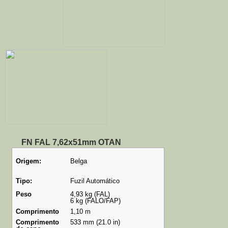
FN FAL 7,62x51mm OTAN
Origem:
Belga
Tipo:
Fuzil Automático
Peso
4,93 kg (FAL)
6 kg (FALO/FAP)
Comprimento
1,10 m
Comprimento
533 mm (21.0 in)