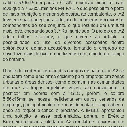
calibre 5,56x45mm padrão OTAN, munição menor e mais
leve que a 7,62x51mm dos FN FAL, o que possibilita o porte
de mais munição e menor sobrecarga ao combatente, o IA2
teve em sua concepção a adoção de polímeros em diversos
componentes de seu conjunto, o que resultou em um fuzil
mais leve, chegando aos 3,7 Kg municiado. O projeto do IA2
adota trilhos Picatinny, o que oferece ao infante a
possibilidade de uso de diversos acessórios dentre
optrônicos e demais acessórios, tornando o emprego do
novo fuzil mais flexível e condizente com o moderno campo
de batalha.
Diante do moderno cenário dos campos de batalha, o IA2 se
enquadra como uma arma eficiente para emprego em zonas
urbanas e áreas densas, como é comum nas comunidades
em que as tropas repetidas vezes são convocadas á
pacificar em acordo com a "GLO", porém, o calibre
5,56x45mm se mostra ineficiente em outros cenários de
emprego, principalmente em zonas de mata e campo aberto,
onde se requer alcance e precisão. A IMBEL apresentou
uma solução a essa problemática, porém, o Exército
Brasileiro recusou a oferta do IA2 com kit de conversão em