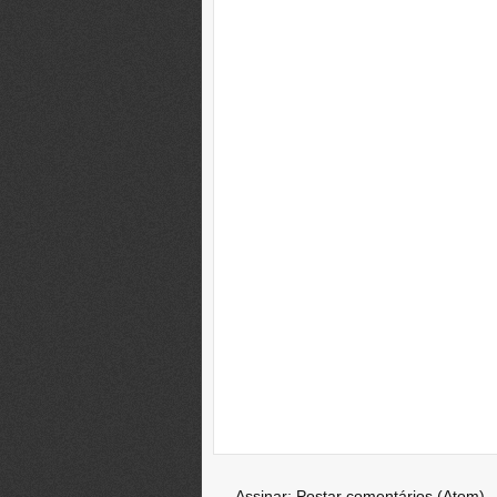
Assinar:
Postar comentários (Atom)