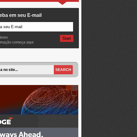
eba em seu E-mail
News
ormação começa aqui