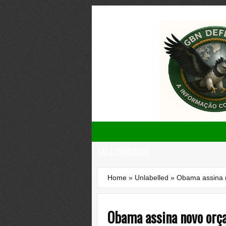
FALE CONOSCO
Home
»
Unlabelled
»
Obama assina n
Obama assina novo orç