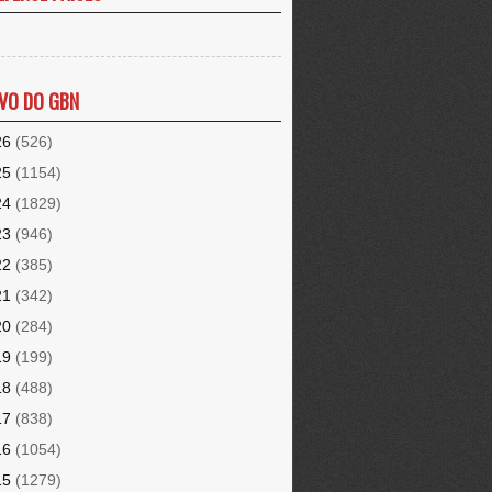
VO DO GBN
26
(526)
25
(1154)
24
(1829)
23
(946)
22
(385)
21
(342)
20
(284)
19
(199)
18
(488)
17
(838)
16
(1054)
15
(1279)