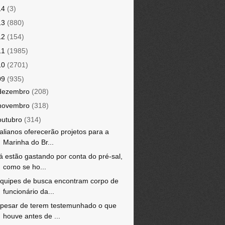
14
(3)
13
(880)
12
(154)
11
(1985)
10
(2701)
09
(935)
dezembro
(208)
novembro
(318)
outubro
(314)
talianos oferecerão projetos para a
Marinha do Br...
á estão gastando por conta do pré-sal,
como se ho...
quipes de busca encontram corpo de
funcionário da...
pesar de terem testemunhado o que
houve antes de ...