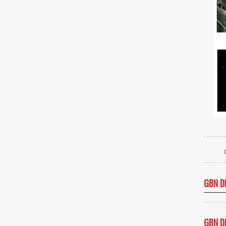
GBN D
GBN D