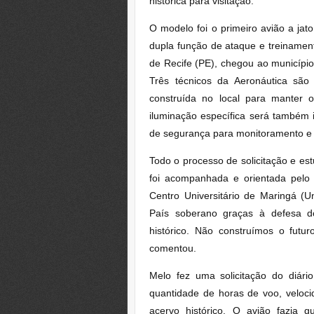
histórica para visitação.
O modelo foi o primeiro avião a jat
dupla função de ataque e treinamen
de Recife (PE), chegou ao município
Três técnicos da Aeronáutica são
construída no local para manter 
iluminação específica será também 
de segurança para monitoramento e e
Todo o processo de solicitação e es
foi acompanhada e orientada pelo
Centro Universitário de Maringá (
País soberano graças à defesa 
histórico. Não construímos o fut
comentou.
Melo fez uma solicitação do diár
quantidade de horas de voo, veloc
acervo histórico. O avião fazia g