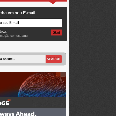
eba em seu E-mail
News
ormação começa aqui