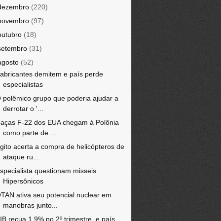
dezembro
(220)
novembro
(97)
outubro
(18)
setembro
(31)
agosto
(52)
abricantes demitem e país perde
especialistas
 polêmico grupo que poderia ajudar a
derrotar o '...
aças F-22 dos EUA chegam à Polônia
como parte de ...
gito acerta a compra de helicópteros de
ataque ru...
specialista questionam misseis
Hipersônicos
TAN ativa seu potencial nuclear em
manobras junto...
IB recua 1,9% no 2º trimestre, e país