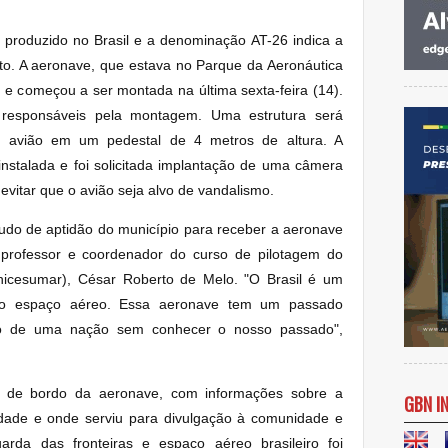
o produzido no Brasil e a denominação AT-26 indica a
to. A aeronave, que estava no Parque da Aeronáutica
 e começou a ser montada na última sexta-feira (14).
 responsáveis pela montagem. Uma estrutura será
o avião em um pedestal de 4 metros de altura. A
instalada e foi solicitada implantação de uma câmera
vitar que o avião seja alvo de vandalismo.
tudo de aptidão do município para receber a aeronave
 professor e coordenador do curso de pilotagem do
Unicesumar), César Roberto de Melo. "O Brasil é um
do espaço aéreo. Essa aeronave tem um passado
uro de uma nação sem conhecer o nosso passado",
io de bordo da aeronave, com informações sobre a
GBN I
idade e onde serviu para divulgação à comunidade e
uarda das fronteiras e espaço aéreo brasileiro foi