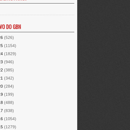
VO DO GBN
26
(526)
25
(1154)
24
(1829)
23
(946)
22
(385)
21
(342)
20
(284)
19
(199)
18
(488)
17
(838)
16
(1054)
15
(1279)