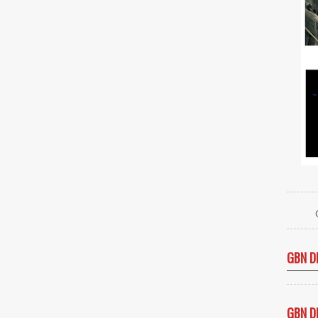
GBN D
GBN D