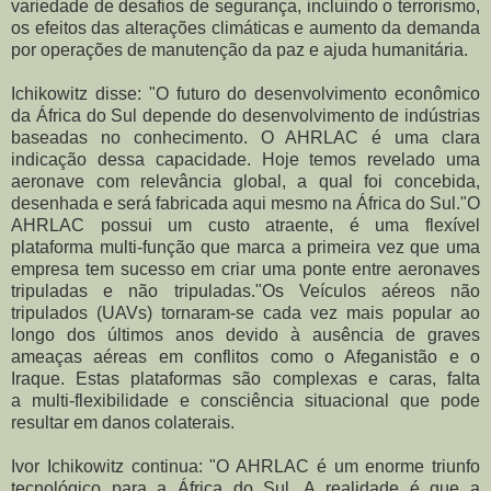
variedade de desafios de segurança, incluindo o terrorismo,
os efeitos das alterações climáticas e aumento da demanda
por operações de manutenção da paz e ajuda humanitária.
Ichikowitz disse: "O futuro do desenvolvimento econômico
da África do Sul depende do desenvolvimento de indústrias
baseadas no conhecimento. O
AHRLAC é uma clara
indicação dessa capacidade.
Hoje temos revelado uma
aeronave com relevância global, a qual foi concebida,
desenhada e será fabricada aqui mesmo na África do Sul.
"O
AHRLAC possui um custo atraente, é uma flexível
plataforma multi-função que marca a primeira vez que uma
empresa tem sucesso em criar uma ponte entre aeronaves
tripuladas e não tripuladas."
Os Veículos aéreos não
tripulados (UAVs) tornaram-se cada vez mais popular ao
longo dos últimos anos devido à ausência de graves
ameaças aéreas em conflitos como o Afeganistão e o
Iraque.
Estas plataformas são complexas e caras, falta
a multi-flexibilidade e consciência situacional que pode
resultar em danos colaterais.
Ivor Ichikowitz continua: "O AHRLAC é um enorme triunfo
tecnológico para a África do Sul.
A realidade é que a