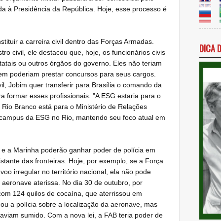
da à Presidência da República. Hoje, esse processo é
tituir a carreira civil dentro das Forças Armadas.
DICA 
ro civil, ele destacou que, hoje, os funcionários civis
tatais ou outros órgãos do governo. Eles não teriam
nem poderiam prestar concursos para seus cargos.
ivil, Jobim quer transferir para Brasília o comando da
 formar esses profissionais. "A ESG estaria para o
o Rio Branco está para o Ministério de Relações
 o campus da ESG no Rio, mantendo seu foco atual em
 e a Marinha poderão ganhar poder de polícia em
tante das fronteiras. Hoje, por exemplo, se a Força
voo irregular no território nacional, ela não pode
a aeronave aterissa. No dia 30 de outubro, por
om 124 quilos de cocaína, que aterrissou em
mou a polícia sobre a localização da aeronave, mas
haviam sumido. Com a nova lei, a FAB teria poder de