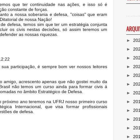
emos que ter continuidade nas ações, e isso só é
ção constante de forças.
 tanto a nossa soberania e defesa, "coisas" que eram
Ditatorial de nossa Nação!
de defesa, temos sim que ter um estratégia conjunta
ARQUI
cluir os civis nestas decisões, só assim teremos um
defender as nossas riquezas.
►
20
►
20
►
20
12:22
►
20
a sua participação, é sempre bom ver nossos leitores
►
20
o amigo, acrescento apenas que não gostei muito da
►
20
 Brasil não temos um curso ainda para formar civis á
tomadas no âmbito Estratégico de Defesa.
►
20
►
20
o próximo ano teremos na UFRJ nosso primeiro curso
gica Internacional, que visa formar profissionais
►
20
estões de defesa.
►
20
►
20
►
20