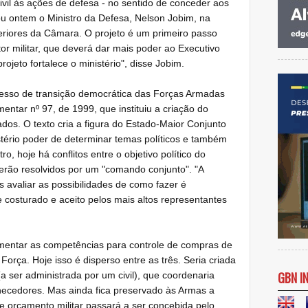
ivil às ações de defesa - no sentido de conceder aos
cou ontem o Ministro da Defesa, Nelson Jobim, na
riores da Câmara. O projeto é um primeiro passo
or militar, que deverá dar mais poder ao Executivo
projeto fortalece o ministério", disse Jobim.
esso de transição democrática das Forças Armadas
ntar nº 97, de 1999, que instituiu a criação do
ados. O texto cria a figura do Estado-Maior Conjunto
tério poder de determinar temas políticos e também
o, hoje há conflitos entre o objetivo político do
 serão resolvidos por um "comando conjunto". "A
s avaliar as possibilidades de como fazer é
e costurado e aceito pelos mais altos representantes
gimentar as competências para controle de compras de
Força. Hoje isso é disperso entre as três. Seria criada
GBN I
a ser administrada por um civil), que coordenaria
necedores. Mas ainda fica preservado às Armas a
 orçamento militar passará a ser concebida pelo