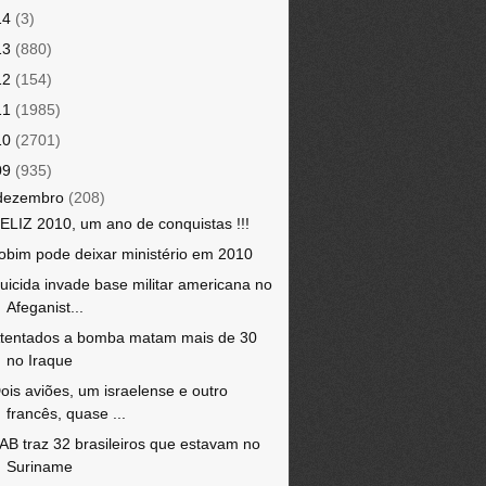
14
(3)
13
(880)
12
(154)
11
(1985)
10
(2701)
09
(935)
dezembro
(208)
ELIZ 2010, um ano de conquistas !!!
obim pode deixar ministério em 2010
uicida invade base militar americana no
Afeganist...
tentados a bomba matam mais de 30
no Iraque
ois aviões, um israelense e outro
francês, quase ...
AB traz 32 brasileiros que estavam no
Suriname