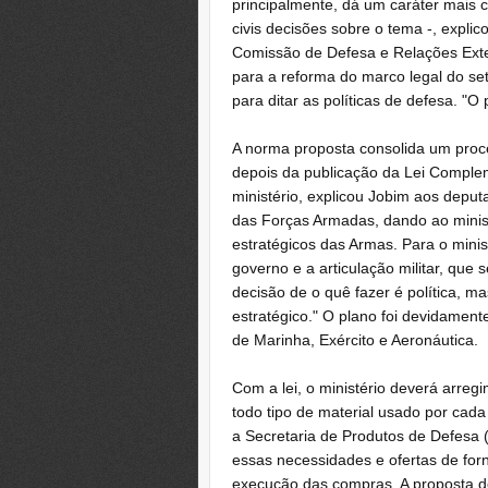
principalmente, dá um caráter mais c
civis decisões sobre o tema -, expli
Comissão de Defesa e Relações Exte
para a reforma do marco legal do set
para ditar as políticas de defesa. "O 
A norma proposta consolida um proc
depois da publicação da Lei Compleme
ministério, explicou Jobim aos deput
das Forças Armadas, dando ao minis
estratégicos das Armas. Para o ministr
governo e a articulação militar, que
decisão de o quê fazer é política, ma
estratégico." O plano foi devidament
de Marinha, Exército e Aeronáutica.
Com a lei, o ministério deverá arre
todo tipo de material usado por cada 
a Secretaria de Produtos de Defesa (
essas necessidades e ofertas de for
execução das compras. A proposta de