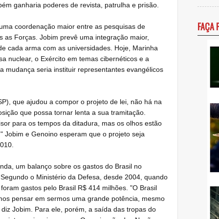
ém ganharia poderes de revista, patrulha e prisão.
FAÇA 
 uma coordenação maior entre as pesquisas de
os as Forças. Jobim prevê uma integração maior,
 de cada arma com as universidades. Hoje, Marinha
a nuclear, o Exército em temas cibernéticos e a
a mudança seria instituir representantes evangélicos
), que ajudou a compor o projeto de lei, não há na
osição que possa tornar lenta a sua tramitação.
sor para os tempos da ditadura, mas os olhos estão
a." Jobim e Genoino esperam que o projeto seja
2010.
nda, um balanço sobre os gastos do Brasil no
. Segundo o Ministério da Defesa, desde 2004, quando
 foram gastos pelo Brasil R$ 414 milhões. "O Brasil
ermos pensar em sermos uma grande potência, mesmo
diz Jobim. Para ele, porém, a saída das tropas do