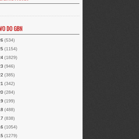
VO DO GBN
26
(534)
25
(1154)
24
(1829)
23
(946)
22
(385)
21
(342)
20
(284)
19
(199)
18
(488)
17
(838)
16
(1054)
15
(1279)