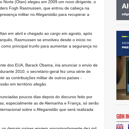
co Norte (Otan) elegeu em 2009 um novo dirigente, o
nders Fogh Rasmussen, que entrou de cabeça na
presença militar no Afeganistão para recuperar a
Otan em abril e chegado ao cargo em agosto, após
marquês, Rasmussen se envolveu desde o início no
s como principal trunfo para aumentar a segurança no
ente dos EUA, Barack Obama, iria anunciar o envio de
durante 2010, o secretário-geral fez uma série de
tir as contribuições militar de outros países -
são em território afegão.
nunciadas poucos dias depois do discurso feito por
s, especialmente as de Alemanha e França, só serão
ternacional sobre o Afeganistão que será realizada
GBN I
A, os demais países enviem aproximadamente dez mil