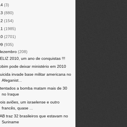
14
(3)
13
(880)
12
(154)
11
(1985)
10
(2701)
09
(935)
dezembro
(208)
ELIZ 2010, um ano de conquistas !!!
obim pode deixar ministério em 2010
uicida invade base militar americana no
Afeganist...
tentados a bomba matam mais de 30
no Iraque
ois aviões, um israelense e outro
francês, quase ...
AB traz 32 brasileiros que estavam no
Suriname