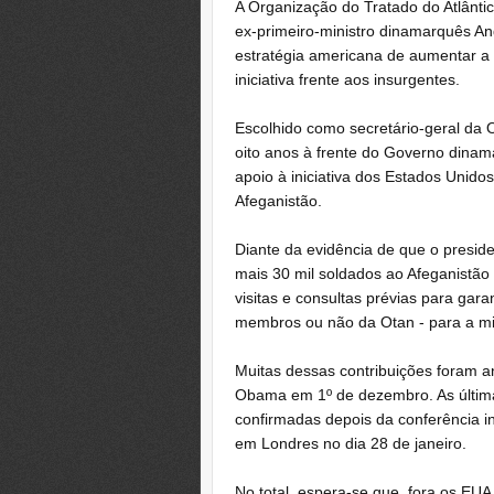
A Organização do Tratado do Atlânti
ex-primeiro-ministro dinamarquês A
estratégia americana de aumentar a 
iniciativa frente aos insurgentes.
Escolhido como secretário-geral da 
oito anos à frente do Governo dina
apoio à iniciativa dos Estados Unido
Afeganistão.
Diante da evidência de que o presid
mais 30 mil soldados ao Afeganistão 
visitas e consultas prévias para garan
membros ou não da Otan - para a mis
Muitas dessas contribuições foram a
Obama em 1º de dezembro. As última
confirmadas depois da conferência in
em Londres no dia 28 de janeiro.
No total, espera-se que, fora os EU