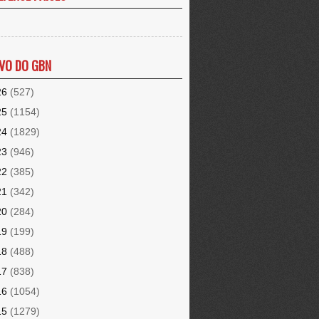
VO DO GBN
26
(527)
25
(1154)
24
(1829)
23
(946)
22
(385)
21
(342)
20
(284)
19
(199)
18
(488)
17
(838)
16
(1054)
15
(1279)