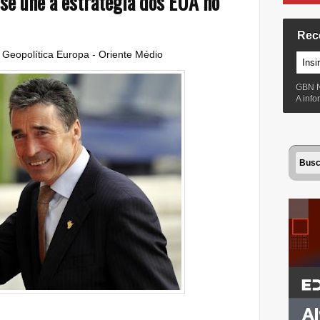
 se une a estratégia dos EUA no
Rec
:
Geopolítica Europa - Oriente Médio
GBN 
A inf