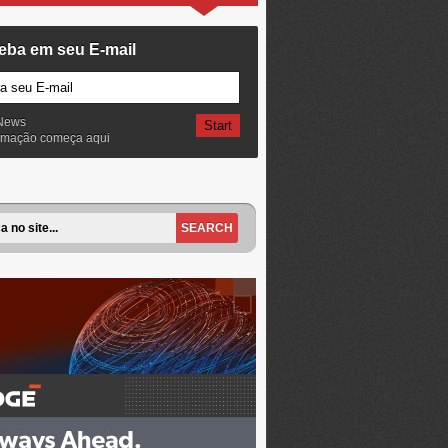
eba em seu E-mail
News
ormação começa aqui