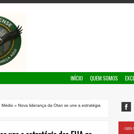
INÍCIO
QUEM SOMOS
EXC
e Médio
»
Nova liderança da Otan se une a estratégia
GBN N