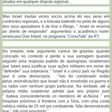
aliados em qualquer disputa regional.
Mas Israel muitas vezes socos acima do seu peso em
confrontos regionais, e a bravata batendo no peito de alguns
dos seus apoiadores é de tirar o fôlego.
"
Israel se reserva
ao direito de
responder" argumentou o acadêmico norte-
americano Dan Arbell, no programa "CrossTalk" da RT.
No entanto, este argumento carece de gravitas quando
colocado no contexto e perde a sua vantagem quando
seguido pela resposta padrão de apologistas israelenses
que lutam para justificar suas ações militares em nome de
"defender" sua soberania: "
Israel é o único país na Região
que é uma democracia
. "Isto foi
combinado
então
pelas
reivindicações
que Israel não é envolvido na guerra e
os lados com nenhum grupo particular.
Na verdade, até a
própria mídia
israelense
admite que seu próprio país
"
tratava conscientemente os membros de al-Nusra
" em
hospitais próximos à fronteira com a Síria, com uma conta
médica média de 15 mil por combatente.
Não demonstrando
que "
não esta envolvido
".