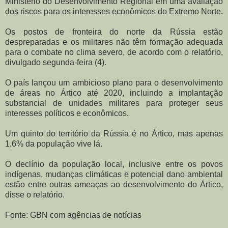
Ministério do Desenvolvimento
Regional
em uma
avaliação
dos riscos para
os interesses econômicos
do Extremo
Norte.
Os postos de fronteira
do norte
da Rússia
estão
despreparadas
e
os militares
não têm
formação adequada
para o combate
no clima severo
, de acordo com
o
relatório,
divulgado
segunda-feira (4).
O país
lançou
um ambicioso plano
para o desenvolvimento
de
áreas
n
o Ártico
até 2020
, incluindo a implantação
substancial
de unidades militares
para proteger seus
interesses
políticos e econômicos.
Um quinto
do território
da Rússia é
no Ártico,
mas
apenas
1,6%
da população
vive lá.
O declínio da população
local, inclusive
entre os povos
indígenas
, mudanças climáticas e
potencial
dano
ambiental
est
ão entre outras
ameaças ao desenvolvimento
do Ártico
,
disse o relatório.
Fonte: GBN com agências de notícias