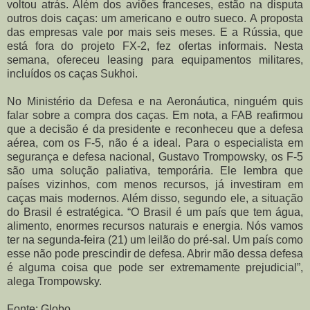
voltou atrás. Além dos aviões franceses, estão na disputa
outros dois caças: um americano e outro sueco. A proposta
das empresas vale por mais seis meses. E a Rússia, que
está fora do projeto FX-2, fez ofertas informais. Nesta
semana, ofereceu leasing para equipamentos militares,
incluídos os caças Sukhoi.
No Ministério da Defesa e na Aeronáutica, ninguém quis
falar sobre a compra dos caças. Em nota, a FAB reafirmou
que a decisão é da presidente e reconheceu que a defesa
aérea, com os F-5, não é a ideal. Para o especialista em
segurança e defesa nacional, Gustavo Trompowsky, os F-5
são uma solução paliativa, temporária. Ele lembra que
países vizinhos, com menos recursos, já investiram em
caças mais modernos. Além disso, segundo ele, a situação
do Brasil é estratégica. “O Brasil é um país que tem água,
alimento, enormes recursos naturais e energia. Nós vamos
ter na segunda-feira (21) um leilão do pré-sal. Um país como
esse não pode prescindir de defesa. Abrir mão dessa defesa
é alguma coisa que pode ser extremamente prejudicial”,
alega Trompowsky.
Fonte: Globo