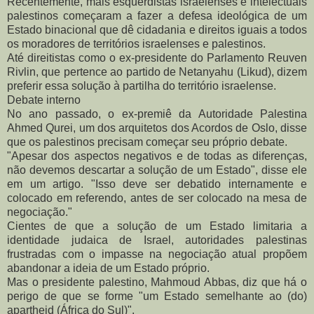
Recentemente, mais esquerdistas israelenses e intelectuais
palestinos começaram a fazer a defesa ideológica de um
Estado binacional que dê cidadania e direitos iguais a todos
os moradores de territórios israelenses e palestinos.
Até direitistas como o ex-presidente do Parlamento Reuven
Rivlin, que pertence ao partido de Netanyahu (Likud), dizem
preferir essa solução à partilha do território israelense.
Debate interno
No ano passado, o ex-premiê da Autoridade Palestina
Ahmed Qurei, um dos arquitetos dos Acordos de Oslo, disse
que os palestinos precisam começar seu próprio debate.
"Apesar dos aspectos negativos e de todas as diferenças,
não devemos descartar a solução de um Estado", disse ele
em um artigo. "Isso deve ser debatido internamente e
colocado em referendo, antes de ser colocado na mesa de
negociação."
Cientes de que a solução de um Estado limitaria a
identidade judaica de Israel, autoridades palestinas
frustradas com o impasse na negociação atual propõem
abandonar a ideia de um Estado próprio.
Mas o presidente palestino, Mahmoud Abbas, diz que há o
perigo de que se forme "um Estado semelhante ao (do)
apartheid (África do Sul)".