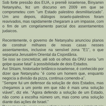
Sob forte pressão dos EUA, o premiê israelense, Binyamin
Netanyahu, fez um discurso em 2009 em que se
comprometeu com "um Estado palestino desmilitarizado".
Um ano depois, diálogos israelo-palestinos foram
reavivados, mas rapidamente chegaram a um impasse, com
o fim de um congelamento parcial dos assentamentos
judaicos.
Recentemente, o governo de Netanyahu anunciou planos
de construir milhares de novas casas nesses
assentamentos, inclusive na sensível zona "E1", o que
separaria Jerusalém Oriental da Cisjordânia.
Se isso se concretizar, até sob os olhos da ONU seria "um
golpe quase fatal" à possibilidade de dois Estados.
Avi Shlaim, historiador britânico-israelense, é conhecido por
dizer que Netanyahu "é como um homem que, enquanto
negocia a divisão da pizza, continua comendo-a".
"Sempre fui um defensor da solução de dois Estados, mas
chegamos a um ponto em que não é mais uma solução
viável", diz ele. "Agora defendo a solução de um Estado,
não como a escolha número um, mas como uma solução
diante das ações de Israel."