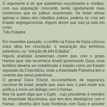
O argumento é de que palestinos muçulmanos e cristãos,
com sua população crescente, serão rapidamente mais
numerosos que os judeus israelenses. Se Israel elevar
apenas o status dos cidadãos judeus, poderia se criar um
Estado segregacionista. Alguns dizem que isso já está em
curso.
'Três Estados'
Em novembro passado, o conflito na Faixa de Gaza colocou
outra ideia em ciruclação: a separação dos territórios
palestinos, na "solução de três Estados".
Alguns analistas israelenses creem que, com o grupo
Hamas (que não reconhece Israel) governando Gaza, esse
território deveria ser estabilizado e tratado como um Estado
separado da Cisjordânia, onde a Autoridade Palestina tem o
controle das áreas palestinas.
O general Giora Eiland, ex-conselheiro de segurança
nacional de Israel, propôs que, para isso, o país mude sua
política e inicie um diálogo com o Hamas.
Mas há quem diga que o Egito - cujo presidente é membro
da Irmandade Muçulmana, que tem elos ideológicos com o
Hamas - deveria abrir suas fronteiras com Gaza e assumir