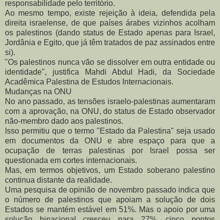
responsabilidade pelo território.
Ao mesmo tempo, existe rejeição à ideia, defendida pela
direita israelense, de que países árabes vizinhos acolham
os palestinos (dando status de Estado apenas para Israel,
Jordânia e Egito, que já têm tratados de paz assinados entre
si).
"Os palestinos nunca vão se dissolver em outra entidade ou
identidade", justifica Mahdi Abdul Hadi, da Sociedade
Acadêmica Palestina de Estudos Internacionais.
Mudanças na ONU
No ano passado, as tensões israelo-palestinas aumentaram
com a aprovação, na ONU, do status de Estado observador
não-membro dado aos palestinos.
Isso permitiu que o termo "Estado da Palestina" seja usado
em documentos da ONU e abre espaço para que a
ocupação de terras palestinas por Israel possa ser
questionada em cortes internacionais.
Mas, em termos objetivos, um Estado soberano palestino
continua distante da realidade.
Uma pesquisa de opinião de novembro passado indica que
o número de palestinos que apoiam a solução de dois
Estados se mantém estável em 51%. Mas o apoio por uma
solução binacional cresceu para 27%, cinco pontos