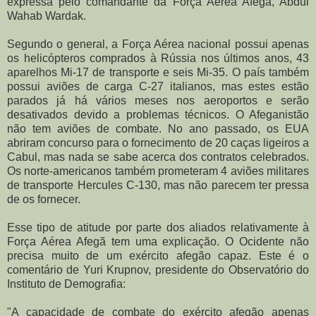
expressa pelo comandante da Força Aérea Afegã, Abdul
Wahab Wardak.
Segundo o general, a Força Aérea nacional possui apenas
os helicópteros comprados à Rússia nos últimos anos, 43
aparelhos Mi-17 de transporte e seis Mi-35. O país também
possui aviões de carga C-27 italianos, mas estes estão
parados já há vários meses nos aeroportos e serão
desativados devido a problemas técnicos. O Afeganistão
não tem aviões de combate. No ano passado, os EUA
abriram concurso para o fornecimento de 20 caças ligeiros a
Cabul, mas nada se sabe acerca dos contratos celebrados.
Os norte-americanos também prometeram 4 aviões militares
de transporte Hercules C-130, mas não parecem ter pressa
de os fornecer.
Esse tipo de atitude por parte dos aliados relativamente à
Força Aérea Afegã tem uma explicação. O Ocidente não
precisa muito de um exército afegão capaz. Este é o
comentário de Yuri Krupnov, presidente do Observatório do
Instituto de Demografia:
"A capacidade de combate do exército afegão apenas