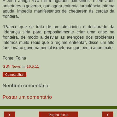
A Síria abriga 470 mil refugiados palestinos, e em anos
anteriores o governo, que agora enfrenta turbulência interna
aguda, impediu manifestantes de chegarem às cercas da
fronteira.
"Parece que se trata de um ato cínico e descarado da
liderança síria para propositalmente criar uma crise na
fronteira, de modo a desviar as atenções dos problemas
internos muito reais que o regime enfrenta", disse um alto
funcionário governamental israelense que pediu anonimato.
Fonte: Folha
GBN News
às
16.5.11
Compartilhar
Nenhum comentário:
Postar um comentário
‹
›
Página inicial